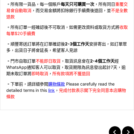
。所有限一貨品，每一個賬戶
每天只可購買一次
，所有同日
重覆交
易會自動取消
，而交易金額將扣除銀行手續費後退回，並
不是全數
退款
。所有訂單一經確認後不可取消，如需更改資料或取貨方式將
收取
每單$20手續費
。順豐寄送訂單將在訂單確認後
2-3個工作天
安排寄出，如訂單眾
多，出貨日子將會延長，希望客人見諒
。門市自取訂單
不能即日取貨
，取貨訊息會在
2-4個工作天
經
WhatsApp通知客人可以取貨，取貨期限為訊息發出起計7天，逾
期未取訂單將
即時取消
，
所有款項將不獲退回
。下單前，請詳細參閱
購物條款
Please carefully read the
detailed terms in this
link
，
完成付款表示閣下完全同意本店購物
條款