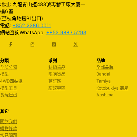
地址: 九龍青山道483號再發工廠大廈一
樓G室
(荔枝角地鐵B1出口)
電話:
+852 2386 0011
網站查詢WhatsApp:
+852 9883 5293
分類
系列
品牌
全部分類
特價貨品
全部品牌
模型
限購貨品
Bandai
4WD四姑姐
預訂區
Tamiya
模型工具
貓奴專區
Kotobukiya 壽屋
食玩扭蛋
Aoshima
其它
關於我們
購物條款
常見問題