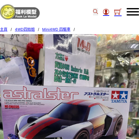
主頁
/
4WD四姑姐
/
Mini4WD 四驅車
/
TAMIYA 1/32 MINI 4WD ASTRALSTER MS CHASSIS 18634