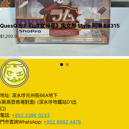
QuesQ 1/7《山T女福星》兔女郎 Style 阿琳 84315
$
1,200.0
加入購物車
地址: 深水埗元州街66A地下
(新高登商場對面) (深水埗地鐵站D1出
口)
電話:
+852 2386 0233
門市查詢WhatsApp:
+852 6682 4478