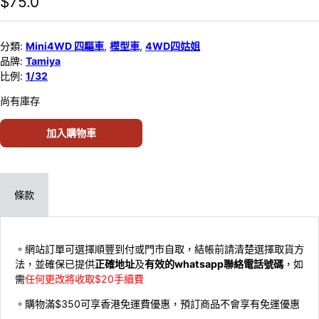
$
75.0
分類:
Mini4WD 四驅車
,
模型車
,
4WD四姑姐
品牌:
Tamiya
比例:
1/32
尚有庫存
加入購物車
條款
。網站訂單可選擇順豐到付或門市自取，結帳前請清楚選擇取貨方
法，並確保已提供
正確地址
及
有效的whatsapp聯絡電話號碼
，如
需
任何更改將收取$20手續費
。購物滿$350可享香港免運費優惠，預訂商品不會享有免運優惠