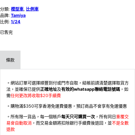
分類:
模型車
,
比例車
品牌:
Tamiya
比例:
1/24
已售完
條款
。網站訂單可選擇順豐到付或門市自取，結帳前請清楚選擇取貨方
法，並確保已提供
正確地址
及
有效的whatsapp聯絡電話號碼
，如
需
任何更改將收取$20手續費
。購物滿$350可享香港免運費優惠，預訂商品不會享有免運優惠
。所有限一貨品，每一個賬戶
每天只可購買一次
，所有同日
重覆交
易會自動取消
，而交易金額將扣除銀行手續費後退回，並
不是全數
退款