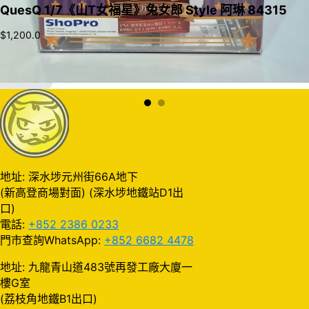
QuesQ 1/7《山T女福星》兔女郎 Style 阿琳 84315
$
1,200.0
加入購物車
地址: 深水埗元州街66A地下
(新高登商場對面) (深水埗地鐵站D1出
口)
電話:
+852 2386 0233
門市查詢WhatsApp:
+852 6682 4478
地址: 九龍青山道483號再發工廠大廈一
樓G室
(荔枝角地鐵B1出口)