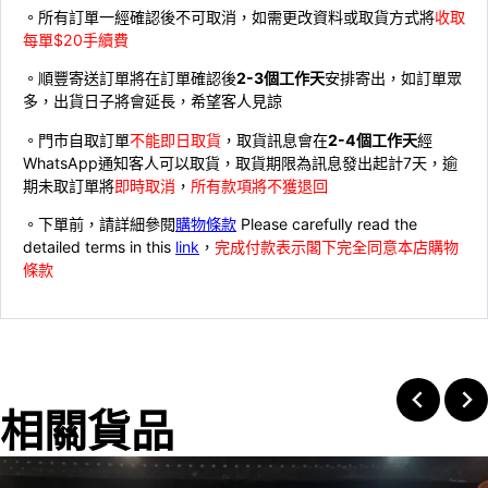
。所有訂單一經確認後不可取消，如需更改資料或取貨方式將
收取
每單$20手續費
。順豐寄送訂單將在訂單確認後
2-3個工作天
安排寄出，如訂單眾
多，出貨日子將會延長，希望客人見諒
。門市自取訂單
不能即日取貨
，取貨訊息會在
2-4個工作天
經
WhatsApp通知客人可以取貨，取貨期限為訊息發出起計7天，逾
期未取訂單將
即時取消
，
所有款項將不獲退回
。下單前，請詳細參閱
購物條款
Please carefully read the
detailed terms in this
link
，
完成付款表示閣下完全同意本店購物
條款
相關貨品