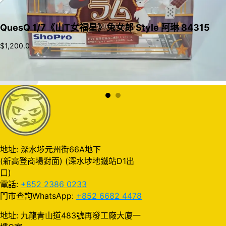
QuesQ 1/7《山T女福星》兔女郎 Style 阿琳 84315
$
1,200.0
加入購物車
地址: 深水埗元州街66A地下
(新高登商場對面) (深水埗地鐵站D1出
口)
電話:
+852 2386 0233
門市查詢WhatsApp:
+852 6682 4478
地址: 九龍青山道483號再發工廠大廈一