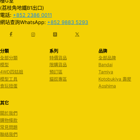
樓G室
(荔枝角地鐵B1出口)
電話:
+852 2386 0011
網站查詢WhatsApp:
+852 9883 5293
分類
系列
品牌
全部分類
特價貨品
全部品牌
模型
限購貨品
Bandai
4WD四姑姐
預訂區
Tamiya
模型工具
貓奴專區
Kotobukiya 壽屋
食玩扭蛋
Aoshima
其它
關於我們
購物條款
常見問題
聯絡我們