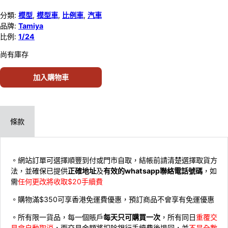
分類:
模型
,
模型車
,
比例車
,
汽車
品牌:
Tamiya
比例:
1/24
尚有庫存
加入購物車
條款
。網站訂單可選擇順豐到付或門市自取，結帳前請清楚選擇取貨方
法，並確保已提供
正確地址
及
有效的whatsapp聯絡電話號碼
，如
需
任何更改將收取$20手續費
。購物滿$350可享香港免運費優惠，預訂商品不會享有免運優惠
。所有限一貨品，每一個賬戶
每天只可購買一次
，所有同日
重覆交
易會自動取消
，而交易金額將扣除銀行手續費後退回，並
不是全數