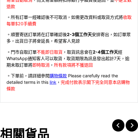
退款
。所有訂單一經確認後不可取消，如需更改資料或取貨方式將
收取
每單$20手續費
。順豐寄送訂單將在訂單確認後
2-3個工作天
安排寄出，如訂單眾
多，出貨日子將會延長，希望客人見諒
。門市自取訂單
不能即日取貨
，取貨訊息會在
2-4個工作天
經
WhatsApp通知客人可以取貨，取貨期限為訊息發出起計7天，逾
期未取訂單將
即時取消
，
所有款項將不獲退回
。下單前，請詳細參閱
購物條款
Please carefully read the
detailed terms in this
link
，
完成付款表示閣下完全同意本店購物
條款
相關貨品