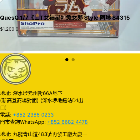
QuesQ 1/7《山T女福星》兔女郎 Style 阿琳 84315
$
1,200.0
加入購物車
地址: 深水埗元州街66A地下
(新高登商場對面) (深水埗地鐵站D1出
口)
電話:
+852 2386 0233
門市查詢WhatsApp:
+852 6682 4478
地址: 九龍青山道483號再發工廠大廈一