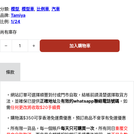
分類:
模型
,
模型車
,
比例車
,
汽車
品牌:
Tamiya
比例:
1/24
尚有庫存
Tamiya 1/24 Nissan GTR Skyline R32 24090 數量
加入購物車
條款
。網站訂單可選擇順豐到付或門市自取，結帳前請清楚選擇取貨方
法，並確保已提供
正確地址
及
有效的whatsapp聯絡電話號碼
，如
需
任何更改將收取$20手續費
。購物滿$350可享香港免運費優惠，預訂商品不會享有免運優惠
。所有限一貨品，每一個賬戶
每天只可購買一次
，所有同日
重覆交