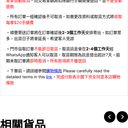
易會自動取消
，而交易金額將扣除銀行手續費後退回，並
不是全數
退款
。所有訂單一經確認後不可取消，如需更改資料或取貨方式將
收取
每單$20手續費
。順豐寄送訂單將在訂單確認後
2-3個工作天
安排寄出，如訂單眾
多，出貨日子將會延長，希望客人見諒
。門市自取訂單
不能即日取貨
，取貨訊息會在
2-4個工作天
經
WhatsApp通知客人可以取貨，取貨期限為訊息發出起計7天，逾
期未取訂單將
即時取消
，
所有款項將不獲退回
。下單前，請詳細參閱
購物條款
Please carefully read the
detailed terms in this
link
，
完成付款表示閣下完全同意本店購物
條款
相關貨品