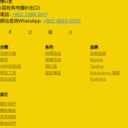
樓G室
(荔枝角地鐵B1出口)
電話:
+852 2386 0011
網站查詢WhatsApp:
+852 9883 5293
分類
系列
品牌
全部分類
特價貨品
全部品牌
模型
限購貨品
Bandai
4WD四姑姐
預訂區
Tamiya
模型工具
貓奴專區
Kotobukiya 壽屋
食玩扭蛋
Aoshima
其它
關於我們
購物條款
常見問題
聯絡我們