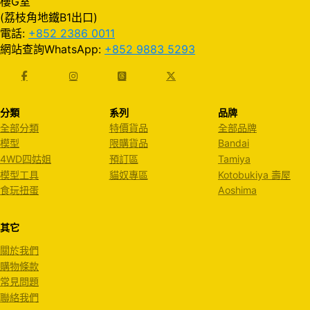
樓G室
(荔枝角地鐵B1出口)
電話:
+852 2386 0011
網站查詢WhatsApp:
+852 9883 5293
分類
系列
品牌
全部分類
特價貨品
全部品牌
模型
限購貨品
Bandai
4WD四姑姐
預訂區
Tamiya
模型工具
貓奴專區
Kotobukiya 壽屋
食玩扭蛋
Aoshima
其它
關於我們
購物條款
常見問題
聯絡我們