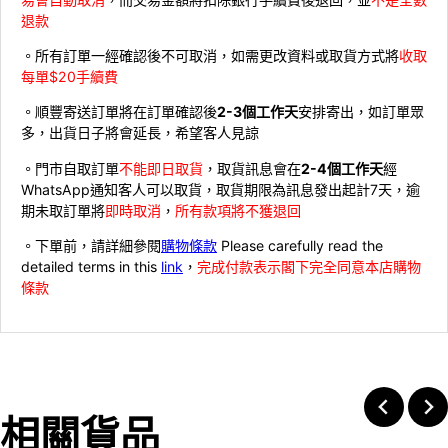
退款
。所有訂單一經確認後不可取消，如需更改資料或取貨方式將
收取
每單$20手續費
。順豐寄送訂單將在訂單確認後
2-3個工作天
安排寄出，如訂單眾
多，出貨日子將會延長，希望客人見諒
。門市自取訂單
不能即日取貨
，取貨訊息會在
2-4個工作天
經
WhatsApp通知客人可以取貨，取貨期限為訊息發出起計7天，逾
期未取訂單將
即時取消
，
所有款項將不獲退回
。下單前，請詳細參閱
購物條款
Please carefully read the
detailed terms in this
link
，
完成付款表示閣下完全同意本店購物
條款
相關貨品