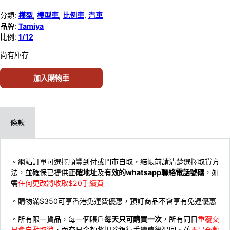
分類:
模型
,
模型車
,
比例車
,
汽車
品牌:
Tamiya
比例:
1/12
尚有庫存
加入購物車
條款
。網站訂單可選擇順豐到付或門市自取，結帳前請清楚選擇取貨方
法，並確保已提供
正確地址
及
有效的whatsapp聯絡電話號碼
，如
需
任何更改將收取$20手續費
。購物滿$350可享香港免運費優惠，預訂商品不會享有免運優惠
。所有限一貨品，每一個賬戶
每天只可購買一次
，所有同日
重覆交
易會自動取消
，而交易金額將扣除銀行手續費後退回，並
不是全數