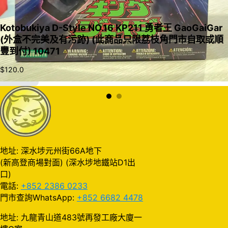
Kotobukiya D-Style NO.16 KP211 勇者王 GaoGaiGar
(外盒不完美及有污跡) (此商品只限荔枝角門市自取或順
豐到付) 10471
$
120.0
加入購物車
地址: 深水埗元州街66A地下
(新高登商場對面) (深水埗地鐵站D1出
口)
電話:
+852 2386 0233
門市查詢WhatsApp:
+852 6682 4478
地址: 九龍青山道483號再發工廠大廈一