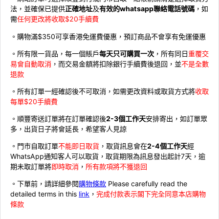
法，並確保已提供
正確地址
及
有效的whatsapp聯絡電話號碼
，如
需
任何更改將收取$20手續費
。購物滿$350可享香港免運費優惠，預訂商品不會享有免運優惠
。所有限一貨品，每一個賬戶
每天只可購買一次
，所有同日
重覆交
易會自動取消
，而交易金額將扣除銀行手續費後退回，並
不是全數
退款
。所有訂單一經確認後不可取消，如需更改資料或取貨方式將
收取
每單$20手續費
。順豐寄送訂單將在訂單確認後
2-3個工作天
安排寄出，如訂單眾
多，出貨日子將會延長，希望客人見諒
。門市自取訂單
不能即日取貨
，取貨訊息會在
2-4個工作天
經
WhatsApp通知客人可以取貨，取貨期限為訊息發出起計7天，逾
期未取訂單將
即時取消
，
所有款項將不獲退回
。下單前，請詳細參閱
購物條款
Please carefully read the
detailed terms in this
link
，
完成付款表示閣下完全同意本店購物
條款