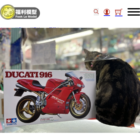
主頁
/
模型
/
模型車
/
電單車
/
Tamiya 1/12 Ducati 916 14068