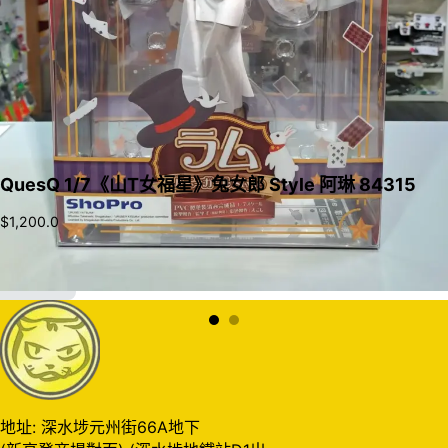
QuesQ 1/7《山T女福星》兔女郎 Style 阿琳 84315
$
1,200.0
加入購物車
地址: 深水埗元州街66A地下