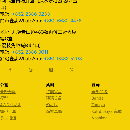
(新高登商場對面) (深水埗地鐵站D1出
口)
電話:
+852 2386 0233
門市查詢WhatsApp:
+852 6682 4478
地址: 九龍青山道483號再發工廠大廈一
樓G室
(荔枝角地鐵B1出口)
電話:
+852 2386 0011
網站查詢WhatsApp:
+852 9883 5293
分類
系列
品牌
全部分類
特價貨品
全部品牌
模型
限購貨品
Bandai
4WD四姑姐
預訂區
Tamiya
模型工具
貓奴專區
Kotobukiya 壽屋
食玩扭蛋
Aoshima