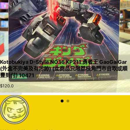
Kotobukiya D-Style NO.16 KP211 勇者王 GaoGaiGar
(外盒不完美及有污跡) (此商品只限荔枝角門市自取或順
豐到付) 10471
$
120.0
加入購物車