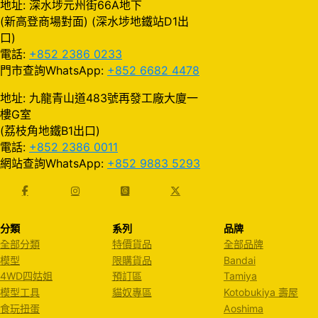
地址: 深水埗元州街66A地下
(新高登商場對面) (深水埗地鐵站D1出
口)
電話:
+852 2386 0233
門市查詢WhatsApp:
+852 6682 4478
地址: 九龍青山道483號再發工廠大廈一
樓G室
(荔枝角地鐵B1出口)
電話:
+852 2386 0011
網站查詢WhatsApp:
+852 9883 5293
分類
系列
品牌
全部分類
特價貨品
全部品牌
模型
限購貨品
Bandai
4WD四姑姐
預訂區
Tamiya
模型工具
貓奴專區
Kotobukiya 壽屋
食玩扭蛋
Aoshima