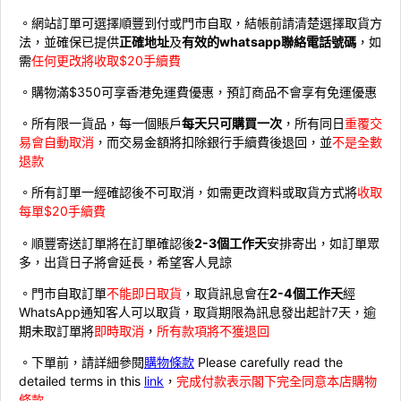
。網站訂單可選擇順豐到付或門市自取，結帳前請清楚選擇取貨方
法，並確保已提供
正確地址
及
有效的whatsapp聯絡電話號碼
，如
需
任何更改將收取$20手續費
。購物滿$350可享香港免運費優惠，預訂商品不會享有免運優惠
。所有限一貨品，每一個賬戶
每天只可購買一次
，所有同日
重覆交
易會自動取消
，而交易金額將扣除銀行手續費後退回，並
不是全數
退款
。所有訂單一經確認後不可取消，如需更改資料或取貨方式將
收取
每單$20手續費
。順豐寄送訂單將在訂單確認後
2-3個工作天
安排寄出，如訂單眾
多，出貨日子將會延長，希望客人見諒
。門市自取訂單
不能即日取貨
，取貨訊息會在
2-4個工作天
經
WhatsApp通知客人可以取貨，取貨期限為訊息發出起計7天，逾
期未取訂單將
即時取消
，
所有款項將不獲退回
。下單前，請詳細參閱
購物條款
Please carefully read the
detailed terms in this
link
，
完成付款表示閣下完全同意本店購物
條款