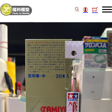
主頁
/
工具類
/
筆掃
/
Tamiya 面相筆-中 Pointed Brush 87016