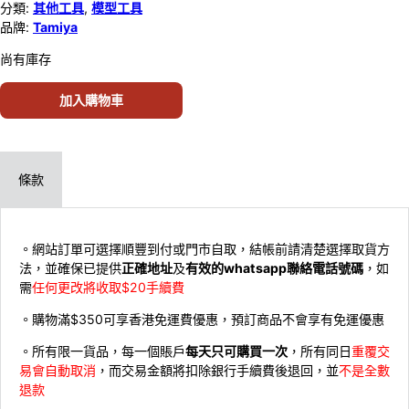
分類:
其他工具
,
模型工具
品牌:
Tamiya
尚有庫存
加入購物車
條款
。網站訂單可選擇順豐到付或門市自取，結帳前請清楚選擇取貨方
法，並確保已提供
正確地址
及
有效的whatsapp聯絡電話號碼
，如
需
任何更改將收取$20手續費
。購物滿$350可享香港免運費優惠，預訂商品不會享有免運優惠
。所有限一貨品，每一個賬戶
每天只可購買一次
，所有同日
重覆交
易會自動取消
，而交易金額將扣除銀行手續費後退回，並
不是全數
退款