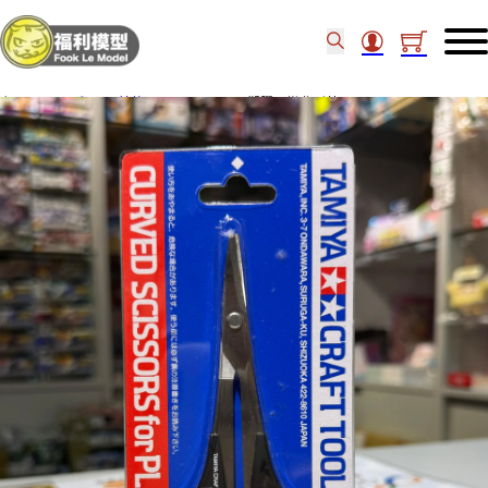
主頁
/
工具類
/
其他工具
/
TAMIYA 塑膠用彎曲形剪刀 74005