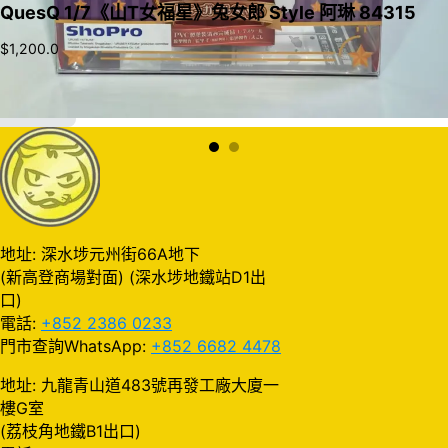
QuesQ 1/7《山T女福星》兔女郎 Style 阿琳 84315
$
1,200.0
加入購物車
地址: 深水埗元州街66A地下
(新高登商場對面) (深水埗地鐵站D1出
口)
電話:
+852 2386 0233
門市查詢WhatsApp:
+852 6682 4478
地址: 九龍青山道483號再發工廠大廈一
樓G室
(荔枝角地鐵B1出口)