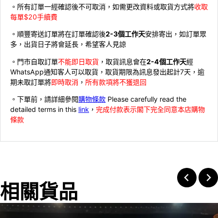
。所有訂單一經確認後不可取消，如需更改資料或取貨方式將
收取
每單$20手續費
。順豐寄送訂單將在訂單確認後
2-3個工作天
安排寄出，如訂單眾
多，出貨日子將會延長，希望客人見諒
。門市自取訂單
不能即日取貨
，取貨訊息會在
2-4個工作天
經
WhatsApp通知客人可以取貨，取貨期限為訊息發出起計7天，逾
期未取訂單將
即時取消
，
所有款項將不獲退回
。下單前，請詳細參閱
購物條款
Please carefully read the
detailed terms in this
link
，
完成付款表示閣下完全同意本店購物
條款
相關貨品