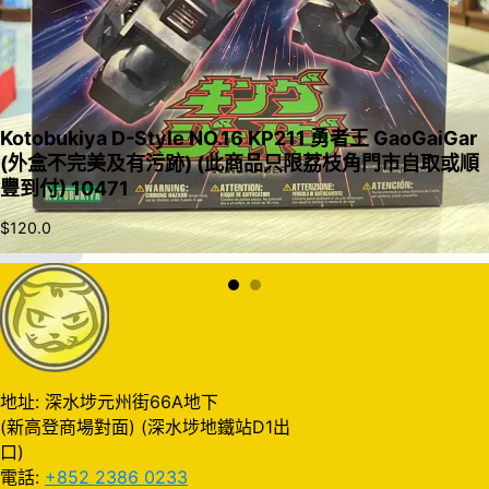
Kotobukiya D-Style NO.16 KP211 勇者王 GaoGaiGar
(外盒不完美及有污跡) (此商品只限荔枝角門市自取或順
豐到付) 10471
$
120.0
加入購物車
地址: 深水埗元州街66A地下
(新高登商場對面) (深水埗地鐵站D1出
口)
電話:
+852 2386 0233