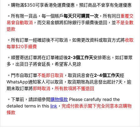
。購物滿$350可享香港免運費優惠，預訂商品不會享有免運優惠
。所有限一貨品，每一個賬戶
每天只可購買一次
，所有同日
重覆交
易會自動取消
，而交易金額將扣除銀行手續費後退回，並
不是全數
退款
。所有訂單一經確認後不可取消，如需更改資料或取貨方式將
收取
每單$20手續費
。順豐寄送訂單將在訂單確認後
2-3個工作天
安排寄出，如訂單眾
多，出貨日子將會延長，希望客人見諒
。門市自取訂單
不能即日取貨
，取貨訊息會在
2-4個工作天
經
WhatsApp通知客人可以取貨，取貨期限為訊息發出起計7天，逾
期未取訂單將
即時取消
，
所有款項將不獲退回
。下單前，請詳細參閱
購物條款
Please carefully read the
detailed terms in this
link
，
完成付款表示閣下完全同意本店購物
條款