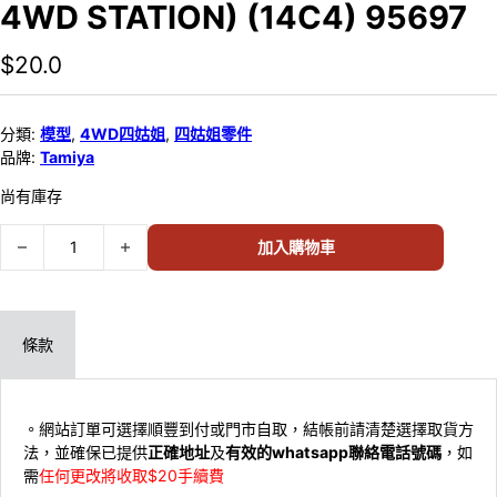
4WD STATION) (14C4) 95697
$
20.0
分類:
模型
,
4WD四姑姐
,
四姑姐零件
品牌:
Tamiya
尚有庫存
TAMIYA 四驅車零件 LOW FRICTION PLASTIC DOUBLE ROLLERS (RED
加入購物車
條款
。網站訂單可選擇順豐到付或門市自取，結帳前請清楚選擇取貨方
法，並確保已提供
正確地址
及
有效的whatsapp聯絡電話號碼
，如
需
任何更改將收取$20手續費