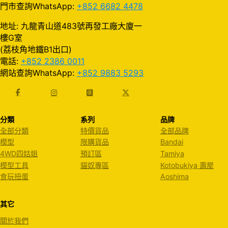
門市查詢WhatsApp:
+852 6682 4478
地址: 九龍青山道483號再發工廠大廈一
樓G室
(荔枝角地鐵B1出口)
電話:
+852 2386 0011
網站查詢WhatsApp:
+852 9883 5293
分類
系列
品牌
全部分類
特價貨品
全部品牌
模型
限購貨品
Bandai
4WD四姑姐
預訂區
Tamiya
模型工具
貓奴專區
Kotobukiya 壽屋
食玩扭蛋
Aoshima
其它
關於我們