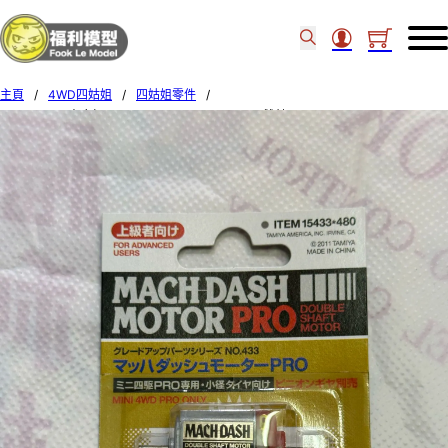
主頁
/
4WD四姑姐
/
四姑姐零件
/
TAMIYA四驅車摩打 MACH-DASH MOTOR PRO 雙軸 (F) 15433