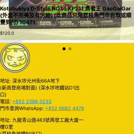
Kotobukiya D-Style NO.16 KP211 勇者王 GaoGaiGar
(外盒不完美及有污跡) (此商品只限荔枝角門市自取或順
豐到付) 10471
$
120.0
加入購物車
地址: 深水埗元州街66A地下
(新高登商場對面) (深水埗地鐵站D1出
口)
電話:
+852 2386 0233
門市查詢WhatsApp:
+852 6682 4478
地址: 九龍青山道483號再發工廠大廈一
樓G室
(荔枝角地鐵B1出口)