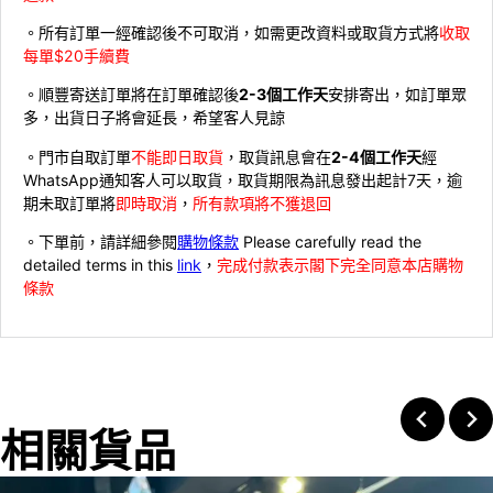
。所有訂單一經確認後不可取消，如需更改資料或取貨方式將
收取
每單$20手續費
。順豐寄送訂單將在訂單確認後
2-3個工作天
安排寄出，如訂單眾
多，出貨日子將會延長，希望客人見諒
。門市自取訂單
不能即日取貨
，取貨訊息會在
2-4個工作天
經
WhatsApp通知客人可以取貨，取貨期限為訊息發出起計7天，逾
期未取訂單將
即時取消
，
所有款項將不獲退回
。下單前，請詳細參閱
購物條款
Please carefully read the
detailed terms in this
link
，
完成付款表示閣下完全同意本店購物
條款
相關貨品