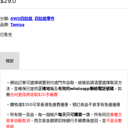
$
29.0
分類:
4WD四姑姐
,
四姑姐零件
品牌:
Tamiya
已售完
條款
。網站訂單可選擇順豐到付或門市自取，結帳前請清楚選擇取貨方
法，並確保已提供
正確地址
及
有效的whatsapp聯絡電話號碼
，如
需
任何更改將收取$20手續費
。購物滿$350可享香港免運費優惠，預訂商品不會享有免運優惠
。所有限一貨品，每一個賬戶
每天只可購買一次
，所有同日
重覆交
易會自動取消
，而交易金額將扣除銀行手續費後退回，並
不是全數
退款