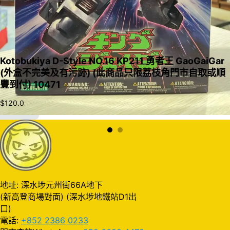
Kotobukiya D-Style NO.16 KP211 勇者王 GaoGaiGar
(外盒不完美及有污跡) (此商品只限荔枝角門市自取或順
豐到付) 10471
$
120.0
加入購物車
地址: 深水埗元州街66A地下
(新高登商場對面) (深水埗地鐵站D1出
口)
電話:
+852 2386 0233