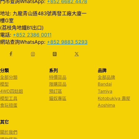
門市查詢WhatsApp:
+852 6682 4478
地址: 九龍青山道483號再發工廠大廈一
樓G室
(荔枝角地鐵B1出口)
電話:
+852 2386 0011
網站查詢WhatsApp:
+852 9883 5293
分類
系列
品牌
全部分類
特價貨品
全部品牌
模型
限購貨品
Bandai
4WD四姑姐
預訂區
Tamiya
模型工具
貓奴專區
Kotobukiya 壽屋
食玩扭蛋
Aoshima
其它
關於我們