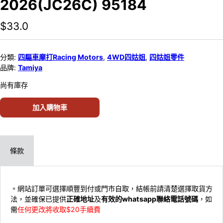
2026(JC26C) 95184
$
33.0
分類:
四驅車摩打Racing Motors
,
4WD四姑姐
,
四姑姐零件
品牌:
Tamiya
尚有庫存
加入購物車
條款
。網站訂單可選擇順豐到付或門市自取，結帳前請清楚選擇取貨方
法，並確保已提供
正確地址
及
有效的whatsapp聯絡電話號碼
，如
需
任何更改將收取$20手續費