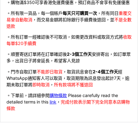
。購物滿$350可享香港免運費優惠，預訂商品不會享有免運優惠
。所有限一貨品，每一個賬戶
每天只可購買一次
，所有同日
重覆交
易會自動取消
，而交易金額將扣除銀行手續費後退回，並
不是全數
退款
。所有訂單一經確認後不可取消，如需更改資料或取貨方式將
收取
每單$20手續費
。順豐寄送訂單將在訂單確認後
2-3個工作天
安排寄出，如訂單眾
多，出貨日子將會延長，希望客人見諒
。門市自取訂單
不能即日取貨
，取貨訊息會在
2-4個工作天
經
WhatsApp通知客人可以取貨，取貨期限為訊息發出起計7天，逾
期未取訂單將
即時取消
，
所有款項將不獲退回
。下單前，請詳細參閱
購物條款
Please carefully read the
detailed terms in this
link
，
完成付款表示閣下完全同意本店購物
條款