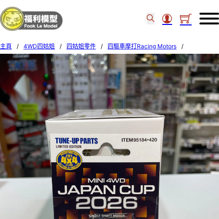
主頁
/
4WD四姑姐
/
四姑姐零件
/
四驅車摩打Racing Motors
/
Tamiy Mini 4WD TORQUE-TUNED 2 MOTOR J-CUP 2026(JC26C) 95184