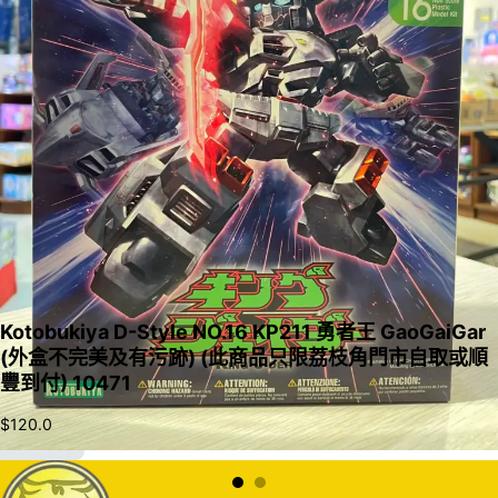
Kotobukiya D-Style NO.16 KP211 勇者王 GaoGaiGar
(外盒不完美及有污跡) (此商品只限荔枝角門市自取或順
豐到付) 10471
$
120.0
加入購物車