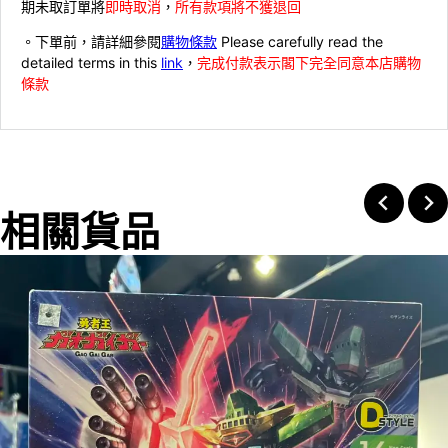
期未取訂單將
即時取消
，
所有款項將不獲退回
。下單前，請詳細參閱
購物條款
Please carefully read the
detailed terms in this
link
，
完成付款表示閣下完全同意本店購物
條款
相關貨品