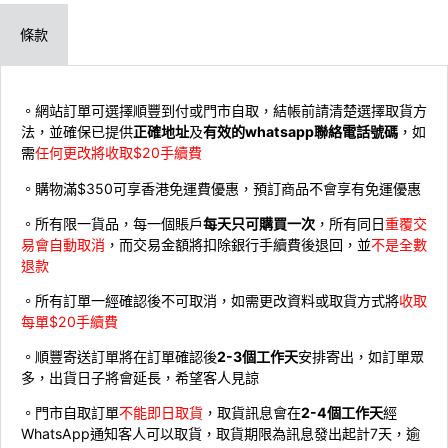
條款
。網站訂單可選擇順豐到付或門市自取，結帳前請清楚選擇取貨方
法，並確保已提供
正確地址
及
有效的whatsapp聯絡電話號碼
，如
需
任何更改將收取$20手續費
。購物滿$350可享香港免運費優惠，預訂商品不會享有免運優惠
。所有限一貨品，每一個賬戶
每天只可購買一次
，所有同日
重覆交
易會自動取消
，而交易金額將扣除銀行手續費後退回，並
不是全數
退款
。所有訂單一經確認後不可取消，如需更改資料或取貨方式將
收取
每單$20手續費
。順豐寄送訂單將在訂單確認後
2-3個工作天
安排寄出，如訂單眾
多，出貨日子將會延長，希望客人見諒
。門市自取訂單
不能即日取貨
，取貨訊息會在
2-4個工作天
經
WhatsApp通知客人可以取貨，取貨期限為訊息發出起計7天，逾