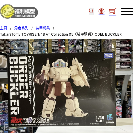
主頁
/
角色系列
/
裝甲騎兵
/
TakaraTomy TOYR!SE 1/48 AT Collection 05《裝甲騎兵》ODEL BUCKLER
08593