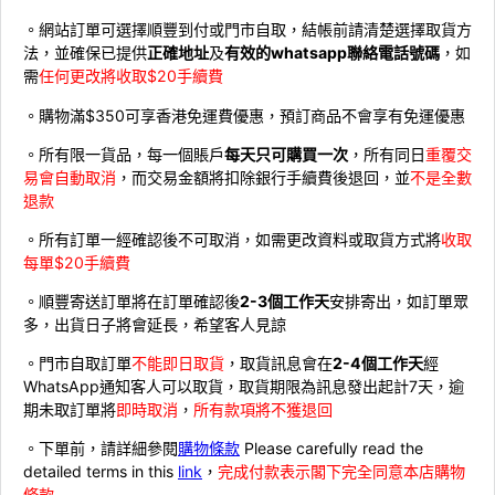
。網站訂單可選擇順豐到付或門市自取，結帳前請清楚選擇取貨方
法，並確保已提供
正確地址
及
有效的whatsapp聯絡電話號碼
，如
需
任何更改將收取$20手續費
。購物滿$350可享香港免運費優惠，預訂商品不會享有免運優惠
。所有限一貨品，每一個賬戶
每天只可購買一次
，所有同日
重覆交
易會自動取消
，而交易金額將扣除銀行手續費後退回，並
不是全數
退款
。所有訂單一經確認後不可取消，如需更改資料或取貨方式將
收取
每單$20手續費
。順豐寄送訂單將在訂單確認後
2-3個工作天
安排寄出，如訂單眾
多，出貨日子將會延長，希望客人見諒
。門市自取訂單
不能即日取貨
，取貨訊息會在
2-4個工作天
經
WhatsApp通知客人可以取貨，取貨期限為訊息發出起計7天，逾
期未取訂單將
即時取消
，
所有款項將不獲退回
。下單前，請詳細參閱
購物條款
Please carefully read the
detailed terms in this
link
，
完成付款表示閣下完全同意本店購物
條款