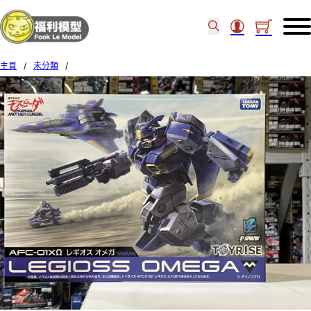
主頁
/
未分類
/
TakaraTomy Toyrise《機甲創世紀》AFC-01X Ω – Regios Omega 日版 08592