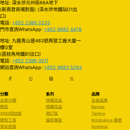
地址: 深水埗元州街66A地下
(新高登商場對面) (深水埗地鐵站D1出
口)
電話:
+852 2386 0233
門市查詢WhatsApp:
+852 6682 4478
地址: 九龍青山道483號再發工廠大廈一
樓G室
(荔枝角地鐵B1出口)
電話:
+852 2386 0011
網站查詢WhatsApp:
+852 9883 5293
分類
系列
品牌
全部分類
特價貨品
全部品牌
模型
限購貨品
Bandai
4WD四姑姐
預訂區
Tamiya
模型工具
貓奴專區
Kotobukiya 壽屋
食玩扭蛋
Aoshima