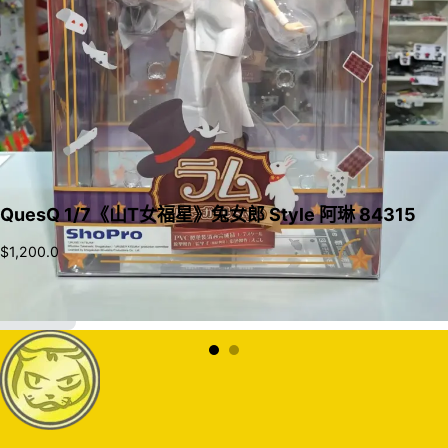
QuesQ 1/7《山T女福星》兔女郎 Style 阿琳 84315
$
1,200.0
加入購物車