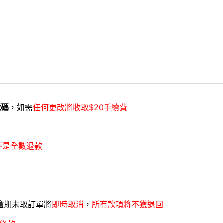
號碼
，如需
任何更改將收取$20手續費
不是全數退款
，逾期未取訂單將
即時取消
，
所有款項將不獲退回