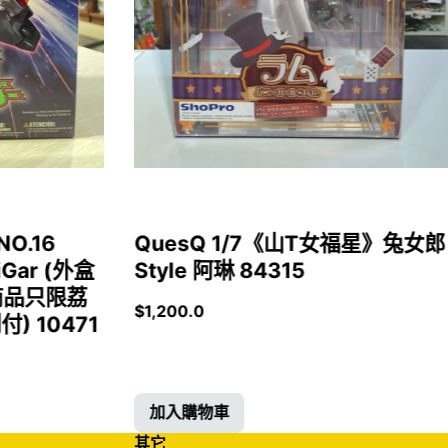
NO.16
QuesQ 1/7《山T女福星》兔女郎
iGar (外盒
Style 阿琳 84315
商品只限荔
$
1,200.0
 10471
加入購物車
其它