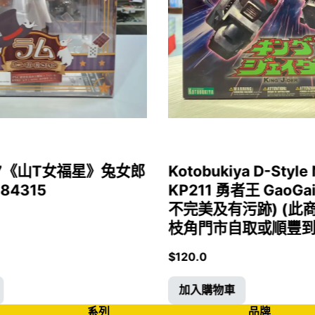
1/7《山T女福星》兔女郎
Kotobukiya D-Style 
 84315
KP211 勇者王 GaoGa
不完美及有污跡) (此
枝角門市自取或順豐到付)
$
120.0
加入購物車
系列
品牌