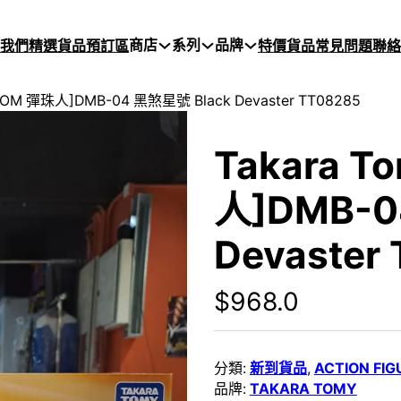
商店
系列
品牌
於我們
精選貨品
預訂區
特價貨品
常見問題
聯絡
BOM 彈珠人]DMB-04 黑煞星號 Black Devaster TT08285
Takara 
人]DMB-0
Devaster
$
968.0
分類:
新到貨品
,
ACTION FIG
品牌:
TAKARA TOMY