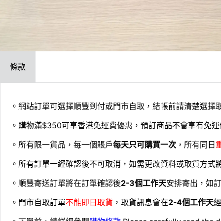
條款
。網站訂單可選擇順豐到付或門市自取，結帳前請清楚選擇
。購物滿$350可享香港免運費優惠，預訂商品不會享有免運
。所有限一貨品，每一個賬戶
每天只可購買一次
，所有同日
。所有訂單一經確認後不可取消，如需更改資料或取貨方式
。順豐寄送訂單將在訂單確認後
2-3個工作天
安排寄出，如
。門市自取訂單
不能即日取貨
，取貨訊息會在
2-4個工作天
經