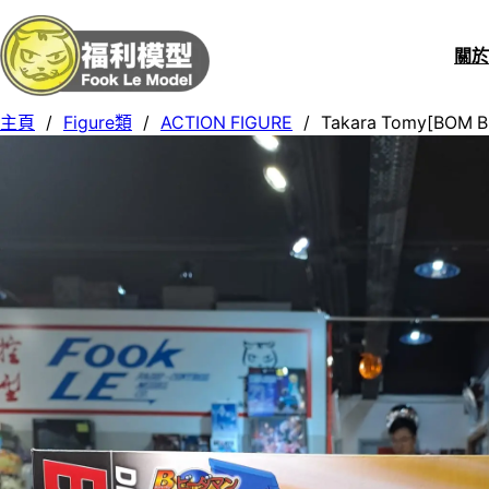
關
主頁
/
Figure類
/
ACTION FIGURE
/
Takara Tomy[BOM 