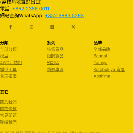
(荔枝角地鐵B1出口)
電話:
+852 2386 0011
網站查詢WhatsApp:
+852 9883 5293
分類
系列
品牌
全部分類
特價貨品
全部品牌
模型
限購貨品
Bandai
4WD四姑姐
預訂區
Tamiya
模型工具
貓奴專區
Kotobukiya 壽屋
食玩扭蛋
Aoshima
其它
關於我們
購物條款
常見問題
聯絡我們
© 2026 福利模型 Fook Le R/C Model. All right reserved.