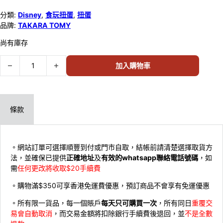
分類:
Disney
,
食玩扭蛋
,
扭蛋
品牌:
TAKARA TOMY
尚有庫存
TAKARA TOMY Winnie the Pooh 角色扮演 (Set of 6) (1) 數量
加入購物車
條款
。網站訂單可選擇順豐到付或門市自取，結帳前請清楚選擇取貨方
法，並確保已提供
正確地址
及
有效的whatsapp聯絡電話號碼
，如
需
任何更改將收取$20手續費
。購物滿$350可享香港免運費優惠，預訂商品不會享有免運優惠
。所有限一貨品，每一個賬戶
每天只可購買一次
，所有同日
重覆交
易會自動取消
，而交易金額將扣除銀行手續費後退回，並
不是全數