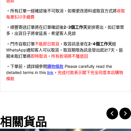
退款
。所有訂單一經確認後不可取消，如需更改資料或取貨方式將
收取
每單$20手續費
。順豐寄送訂單將在訂單確認後
2-3個工作天
安排寄出，如訂單眾
多，出貨日子將會延長，希望客人見諒
。門市自取訂單
不能即日取貨
，取貨訊息會在
2-4個工作天
經
WhatsApp通知客人可以取貨，取貨期限為訊息發出起計7天，逾
期未取訂單將
即時取消
，
所有款項將不獲退回
。下單前，請詳細參閱
購物條款
Please carefully read the
detailed terms in this
link
，
完成付款表示閣下完全同意本店購物
條款
相關貨品