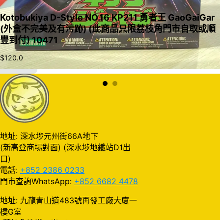
Kotobukiya D-Style NO.16 KP211 勇者王 GaoGaiGar
(外盒不完美及有污跡) (此商品只限荔枝角門市自取或順
豐到付) 10471
$
120.0
加入購物車
地址: 深水埗元州街66A地下
(新高登商場對面) (深水埗地鐵站D1出
口)
電話:
+852 2386 0233
門市查詢WhatsApp:
+852 6682 4478
地址: 九龍青山道483號再發工廠大廈一
樓G室