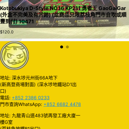
Kotobukiya D-Style NO.16 KP211 勇者王 GaoGaiGar
(外盒不完美及有污跡) (此商品只限荔枝角門市自取或順
豐到付) 10471
$
120.0
加入購物車
地址: 深水埗元州街66A地下
(新高登商場對面) (深水埗地鐵站D1出
口)
電話:
+852 2386 0233
門市查詢WhatsApp:
+852 6682 4478
地址: 九龍青山道483號再發工廠大廈一
樓G室
(荔枝角地鐵B1出口)