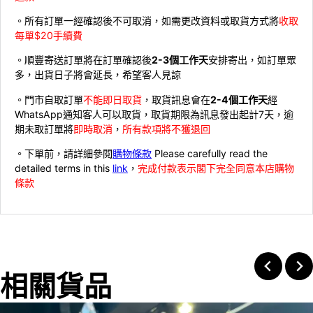
。所有訂單一經確認後不可取消，如需更改資料或取貨方式將
收取
每單$20手續費
。順豐寄送訂單將在訂單確認後
2-3個工作天
安排寄出，如訂單眾
多，出貨日子將會延長，希望客人見諒
。門市自取訂單
不能即日取貨
，取貨訊息會在
2-4個工作天
經
WhatsApp通知客人可以取貨，取貨期限為訊息發出起計7天，逾
期未取訂單將
即時取消
，
所有款項將不獲退回
。下單前，請詳細參閱
購物條款
Please carefully read the
detailed terms in this
link
，
完成付款表示閣下完全同意本店購物
條款
相關貨品