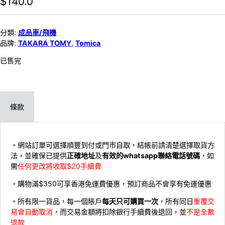
$
140.0
分類:
成品車/飛機
品牌:
TAKARA TOMY
,
Tomica
已售完
條款
。網站訂單可選擇順豐到付或門市自取，結帳前請清楚選擇取貨方
法，並確保已提供
正確地址
及
有效的whatsapp聯絡電話號碼
，如
需
任何更改將收取$20手續費
。購物滿$350可享香港免運費優惠，預訂商品不會享有免運優惠
。所有限一貨品，每一個賬戶
每天只可購買一次
，所有同日
重覆交
易會自動取消
，而交易金額將扣除銀行手續費後退回，並
不是全數
退款