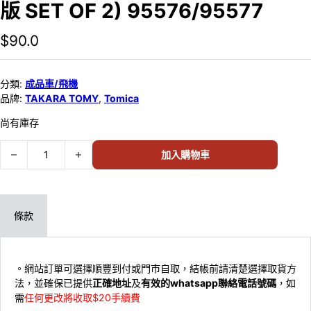
版 SET OF 2) 95576/95577
$
90.0
分類:
成品車/飛機
品牌:
TAKARA TOMY
,
Tomica
尚有庫存
TAKARA TOMY TOMICA PREMIUM #44 HONDA CIVIC TYPE R (F
加入購物車
條款
。網站訂單可選擇順豐到付或門市自取，結帳前請清楚選擇取貨方
法，並確保已提供
正確地址
及
有效的whatsapp聯絡電話號碼
，如
需
任何更改將收取$20手續費