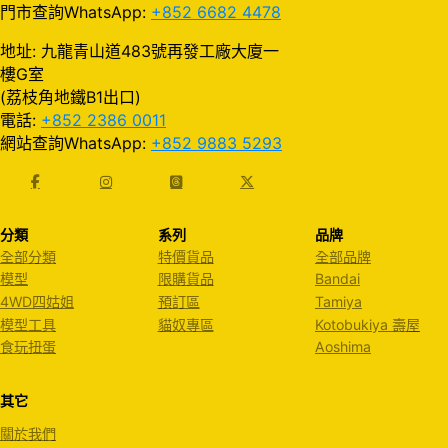
門市查詢WhatsApp:
+852 6682 4478
地址: 九龍青山道483號再發工廠大廈一
樓G室
(荔枝角地鐵B1出口)
電話:
+852 2386 0011
網站查詢WhatsApp:
+852 9883 5293
分類
系列
品牌
全部分類
特價貨品
全部品牌
模型
限購貨品
Bandai
4WD四姑姐
預訂區
Tamiya
模型工具
貓奴專區
Kotobukiya 壽屋
食玩扭蛋
Aoshima
其它
關於我們