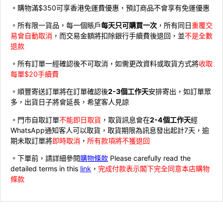
。購物滿$350可享香港免運費優惠，預訂商品不會享有免運優惠
。所有限一貨品，每一個賬戶
每天只可購買一次
，所有同日
重覆交
易會自動取消
，而交易金額將扣除銀行手續費後退回，並
不是全數
退款
。所有訂單一經確認後不可取消，如需更改資料或取貨方式將
收取
每單$20手續費
。順豐寄送訂單將在訂單確認後
2-3個工作天
安排寄出，如訂單眾
多，出貨日子將會延長，希望客人見諒
。門市自取訂單
不能即日取貨
，取貨訊息會在
2-4個工作天
經
WhatsApp通知客人可以取貨，取貨期限為訊息發出起計7天，逾
期未取訂單將
即時取消
，
所有款項將不獲退回
。下單前，請詳細參閱
購物條款
Please carefully read the
detailed terms in this
link
，
完成付款表示閣下完全同意本店購物
條款