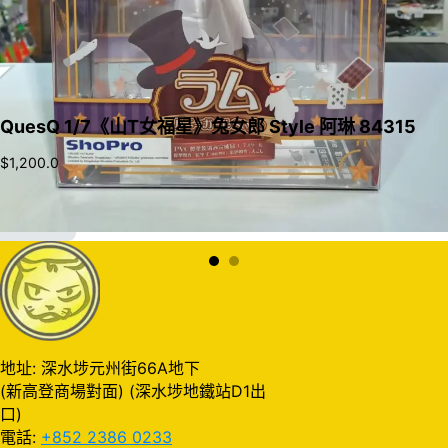
QuesQ 1/7《山T女福星》兔女郎 Style 阿琳 84315
$
1,200.0
加入購物車
地址: 深水埗元州街66A地下
(新高登商場對面) (深水埗地鐵站D1出
口)
電話:
+852 2386 0233