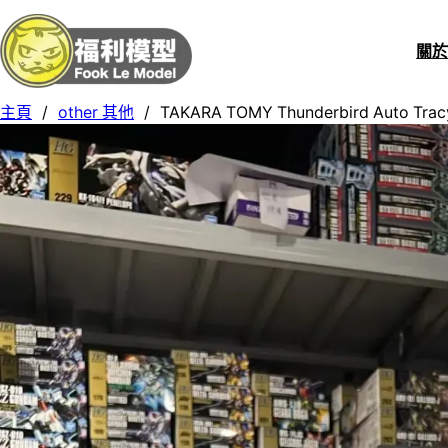
關
主頁
/
other 其他
/
TAKARA TOMY Thunderbird Aut