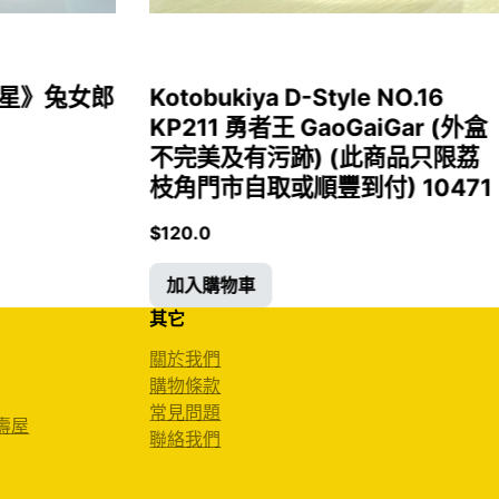
女福星》兔女郎
Kotobukiya D-Style NO.16
KP211 勇者王 GaoGaiGar (外盒
不完美及有污跡) (此商品只限荔
枝角門市自取或順豐到付) 10471
$
120.0
加入購物車
其它
關於我們
購物條款
常見問題
 壽屋
聯絡我們