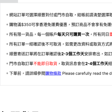
。網站訂單可選擇順豐到付或門市自取，結帳前請清楚選擇
。購物滿$350可享香港免運費優惠，預訂商品不會享有免運
。所有限一貨品，每一個賬戶
每天只可購買一次
，所有同日
。所有訂單一經確認後不可取消，如需更改資料或取貨方式
。順豐寄送訂單將在訂單確認後
2-3個工作天
安排寄出，如
。門市自取訂單
不能即日取貨
，取貨訊息會在
2-4個工作天
經
。下單前，請詳細參閱
購物條款
Please carefully read the d