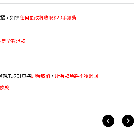
號碼
，如需
任何更改將收取$20手續費
不是全數退款
，逾期未取訂單將
即時取消
，
所有款項將不獲退回
條款