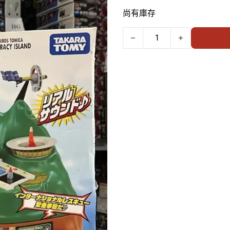
尚有庫存
TAKARA TOMY Thunder