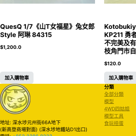
QuesQ 1/7《山T女福星》兔女郎
Kotobukiy
Style 阿琳 84315
KP211 勇
不完美及有
$
1,200.0
枝角門市自取
$
120.0
加入購物車
加入購物車
分類
全部分類
模型
4WD四姑姐
模型工具
地址: 深水埗元州街66A地下
食玩扭蛋
(新高登商場對面) (深水埗地鐵站D1出口)