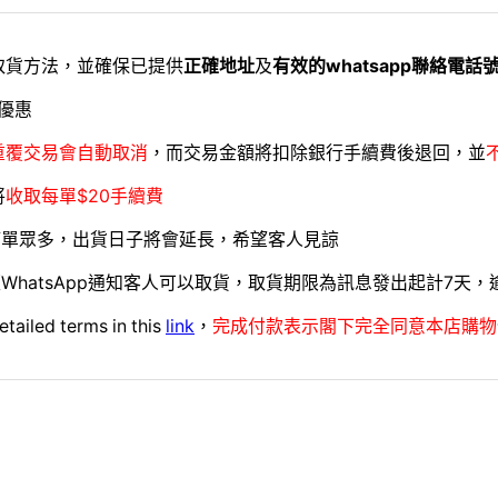
取貨方法，並確保已提供
正確地址
及
有效的whatsapp聯絡電話
優惠
重覆交易會自動取消
，而交易金額將扣除銀行手續費後退回，並
將
收取每單$20手續費
訂單眾多，出貨日子將會延長，希望客人見諒
WhatsApp通知客人可以取貨，取貨期限為訊息發出起計7天
etailed terms in this
link
，
完成付款表示閣下完全同意本店購物