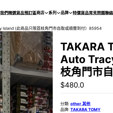
商店
系列
品牌
於我們
精選貨品
預訂區
特價貨品
常見問題
聯絡
o Tracy Island (此商品只限荔枝角門市自取或順豐到付）85954
TAKARA T
Auto Tra
枝角門市自
$
480.0
分類:
other 其他
品牌:
TAKARA TOMY