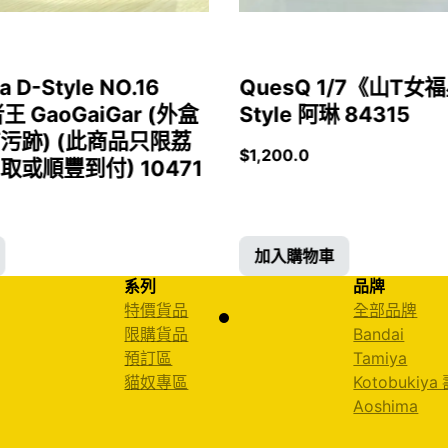
a D-Style NO.16
QuesQ 1/7《山T
者王 GaoGaiGar (外盒
Style 阿琳 84315
污跡) (此商品只限荔
$
1,200.0
或順豐到付) 10471
加入購物車
系列
品牌
特價貨品
全部品牌
限購貨品
Bandai
預訂區
Tamiya
貓奴專區
Kotobukiya
Aoshima