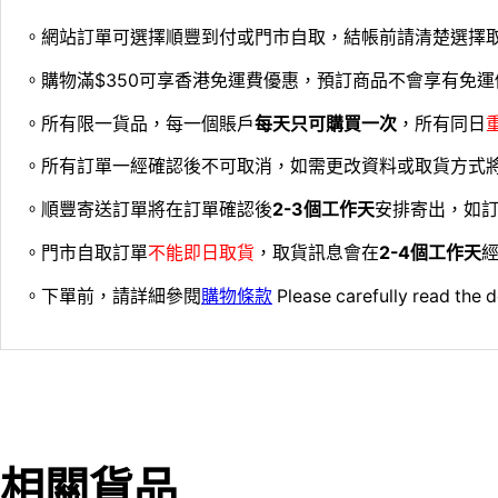
。網站訂單可選擇順豐到付或門市自取，結帳前請清楚選擇
。購物滿$350可享香港免運費優惠，預訂商品不會享有免運
。所有限一貨品，每一個賬戶
每天只可購買一次
，所有同日
。所有訂單一經確認後不可取消，如需更改資料或取貨方式
。順豐寄送訂單將在訂單確認後
2-3個工作天
安排寄出，如
。門市自取訂單
不能即日取貨
，取貨訊息會在
2-4個工作天
經
。下單前，請詳細參閱
購物條款
Please carefully read the d
相關貨品