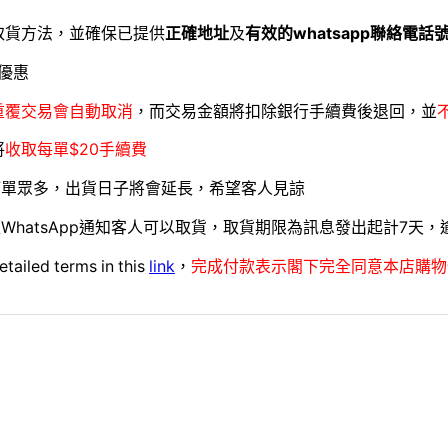
取貨方法，並確保已提供
正確地址
及
有效的whatsapp聯絡電話
優惠
重覆交易會自動取消
，而交易金額將扣除銀行手續費後退回，並
將
收取每單$20手續費
訂單眾多，出貨日子將會延長，希望客人見諒
WhatsApp通知客人可以取貨，取貨期限為訊息發出起計7天
etailed terms in this
link
，
完成付款表示閣下完全同意本店購物