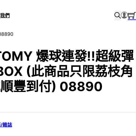
我們
8890
 TOMY 爆球連發!!超級彈
 BOX (此商品只限荔枝角
豐到付) 08890
/雜誌