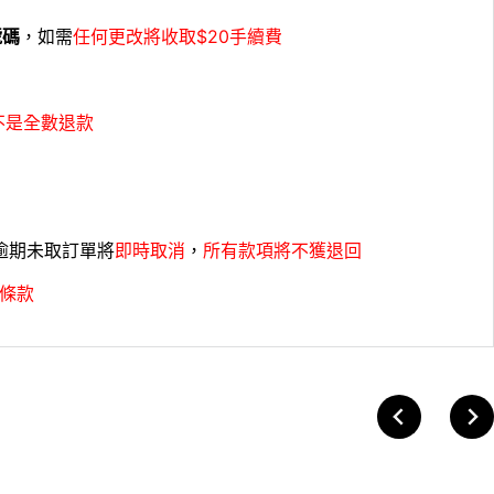
號碼
，如需
任何更改將收取$20手續費
不是全數退款
，逾期未取訂單將
即時取消
，
所有款項將不獲退回
條款