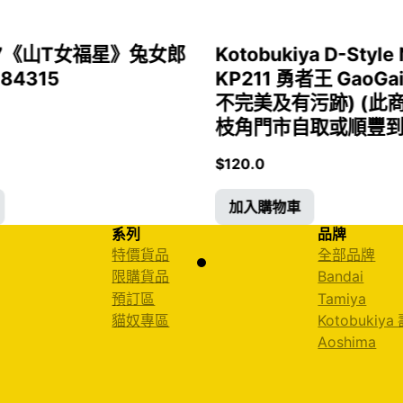
1/7《山T女福星》兔女郎
Kotobukiya D-Style 
 84315
KP211 勇者王 GaoGa
不完美及有污跡) (此
枝角門市自取或順豐到付)
$
120.0
加入購物車
系列
品牌
特價貨品
全部品牌
限購貨品
Bandai
預訂區
Tamiya
貓奴專區
Kotobukiya
Aoshima