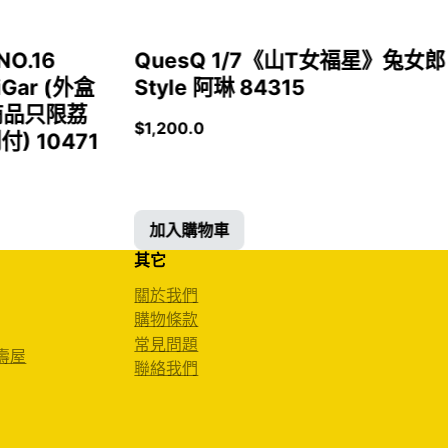
NO.16
QuesQ 1/7《山T女福星》兔女郎
iGar (外盒
Style 阿琳 84315
商品只限荔
$
1,200.0
 10471
加入購物車
其它
關於我們
購物條款
常見問題
 壽屋
聯絡我們