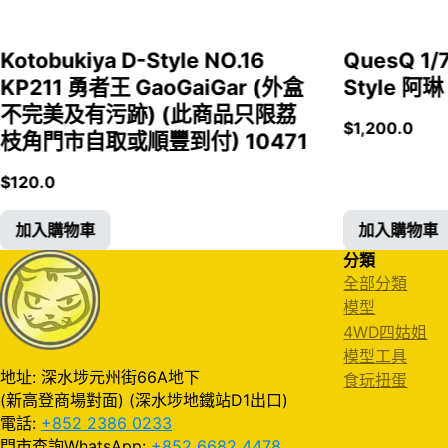
Kotobukiya D-Style NO.16
QuesQ 
KP211 勇者王 GaoGaiGar (外盒
Style 阿琳
不完美及有污跡) (此商品只限荔
$
1,200.0
枝角門市自取或順豐到付) 10471
$
120.0
加入購物車
加入購物車
分類
全部分類
模型
4WD四姑姐
模型工具
地址: 深水埗元州街66A地下
食玩扭蛋
(新高登商場對面) (深水埗地鐵站D1出口)
電話:
+852 2386 0233
門市查詢WhatsApp:
+852 6682 4478