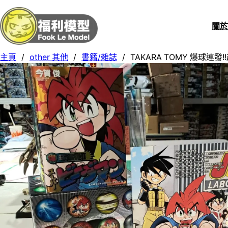
關
主頁
/
other 其他
/
書籍/雜誌
/
TAKARA TOMY 爆球連發