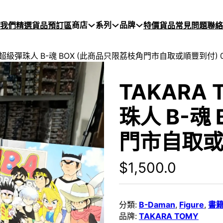
商店
系列
品牌
於我們
精選貨品
預訂區
特價貨品
常見問題
聯絡
!!超級彈珠人 B-魂 BOX (此商品只限荔枝角門市自取或順豐到付) 0
TAKARA
珠人 B-魂
門市自取或順
$
1,500.0
分類:
B-Daman
,
Figure
,
書籍
品牌:
TAKARA TOMY