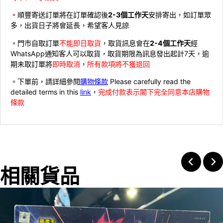
。順豐寄送訂單將在訂單確認後
2-3個工作天
安排寄出，如訂單眾
多，出貨日子將會延長，希望客人見諒
。門市自取訂單
不能即日取貨
，取貨訊息會在
2-4個工作天
經
WhatsApp通知客人可以取貨，取貨期限為訊息發出起計7天，逾
期未取訂單將
即時取消
，
所有款項將不獲退回
。下單前，請詳細參閱
購物條款
Please carefully read the
detailed terms in this
link
，
完成付款表示閣下完全同意本店購物
條款
相關貨品