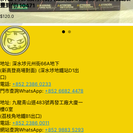
豐到付) 10471
$
120.0
加入購物車
地址: 深水埗元州街66A地下
(新高登商場對面) (深水埗地鐵站D1出
口)
電話:
+852 2386 0233
門市查詢WhatsApp:
+852 6682 4478
地址: 九龍青山道483號再發工廠大廈一
樓G室
(荔枝角地鐵B1出口)
電話:
+852 2386 0011
網站查詢WhatsApp:
+852 9883 5293