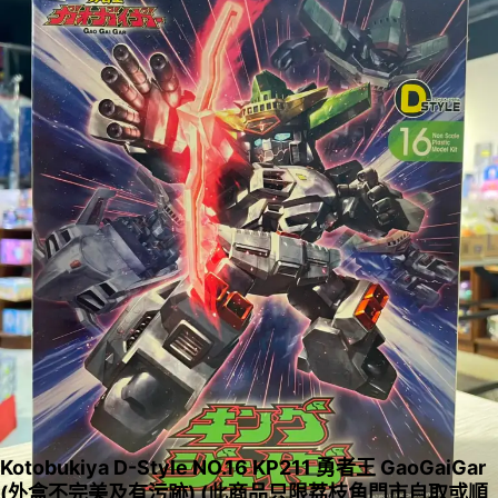
Kotobukiya D-Style NO.16 KP211 勇者王 GaoGaiGar
(外盒不完美及有污跡) (此商品只限荔枝角門市自取或順