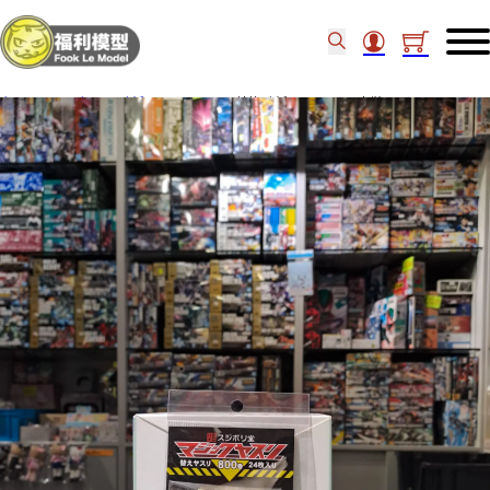
主頁
/
工具類
/
砂紙
/
Sujiborido 替換砂紙 #800 24張套裝 12060