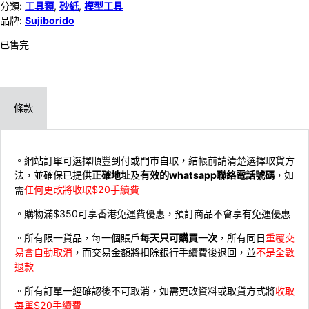
分類:
工具類
,
砂紙
,
模型工具
品牌:
Sujiborido
已售完
條款
。網站訂單可選擇順豐到付或門市自取，結帳前請清楚選擇取貨方
法，並確保已提供
正確地址
及
有效的whatsapp聯絡電話號碼
，如
需
任何更改將收取$20手續費
。購物滿$350可享香港免運費優惠，預訂商品不會享有免運優惠
。所有限一貨品，每一個賬戶
每天只可購買一次
，所有同日
重覆交
易會自動取消
，而交易金額將扣除銀行手續費後退回，並
不是全數
退款
。所有訂單一經確認後不可取消，如需更改資料或取貨方式將
收取
每單$20手續費