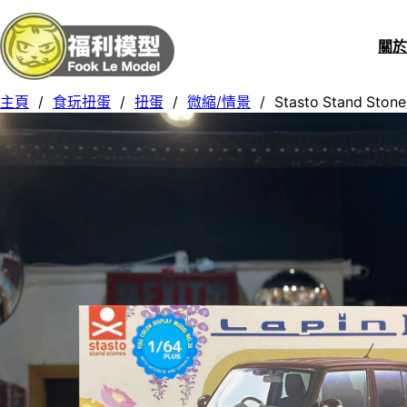
關
主頁
/
食玩扭蛋
/
扭蛋
/
微縮/情景
/
Stasto Stand Sto