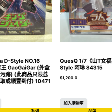
a D-Style NO.16
QuesQ 1/7《山T
者王 GaoGaiGar (外盒
Style 阿琳 84315
污跡) (此商品只限荔
$
1,200.0
或順豐到付) 10471
加入購物車
系列
品牌