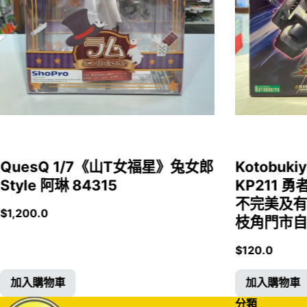
QuesQ 1/7《山T女福星》兔女郎
Kotobukiy
Style 阿琳 84315
KP211 勇
不完美及有
$
1,200.0
枝角門市自取
$
120.0
加入購物車
加入購物車
分類