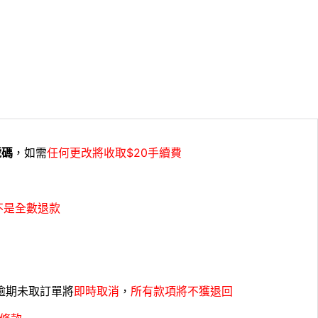
號碼
，如需
任何更改將收取$20手續費
不是全數退款
，逾期未取訂單將
即時取消
，
所有款項將不獲退回