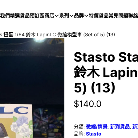
商店
系列
品牌
於我們
精選貨品
預訂區
特價貨品
常見問題
聯絡
nes 扭蛋 1/64 鈴木 LapinLC 微縮模型車 (Set of 5) (13)
Stasto St
鈴木 Lapi
5) (13)
$
140.0
分類:
微縮/情景
,
新到貨品
,
新
品牌:
Stasto