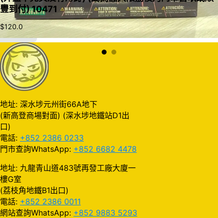
豐到付) 10471
$
120.0
加入購物車
地址: 深水埗元州街66A地下
(新高登商場對面) (深水埗地鐵站D1出
口)
電話:
+852 2386 0233
門市查詢WhatsApp:
+852 6682 4478
地址: 九龍青山道483號再發工廠大廈一
樓G室
(荔枝角地鐵B1出口)
電話:
+852 2386 0011
網站查詢WhatsApp:
+852 9883 5293