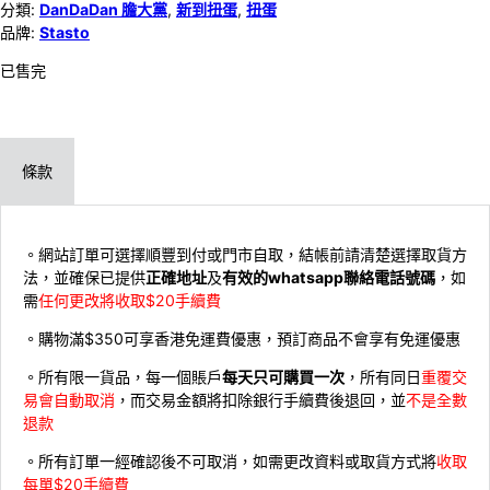
分類:
DanDaDan 膽大黨
,
新到扭蛋
,
扭蛋
品牌:
Stasto
已售完
條款
。網站訂單可選擇順豐到付或門市自取，結帳前請清楚選擇取貨方
法，並確保已提供
正確地址
及
有效的whatsapp聯絡電話號碼
，如
需
任何更改將收取$20手續費
。購物滿$350可享香港免運費優惠，預訂商品不會享有免運優惠
。所有限一貨品，每一個賬戶
每天只可購買一次
，所有同日
重覆交
易會自動取消
，而交易金額將扣除銀行手續費後退回，並
不是全數
退款
。所有訂單一經確認後不可取消，如需更改資料或取貨方式將
收取
每單$20手續費