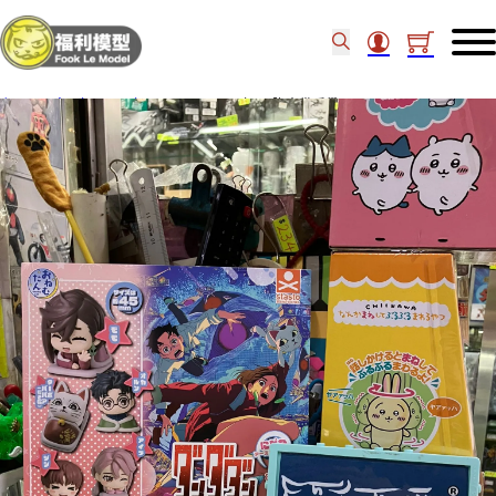
主頁
/
食玩扭蛋
/
扭蛋
/
STASTO 扭蛋 膽大黨睡覺 SET OF 5 (20)