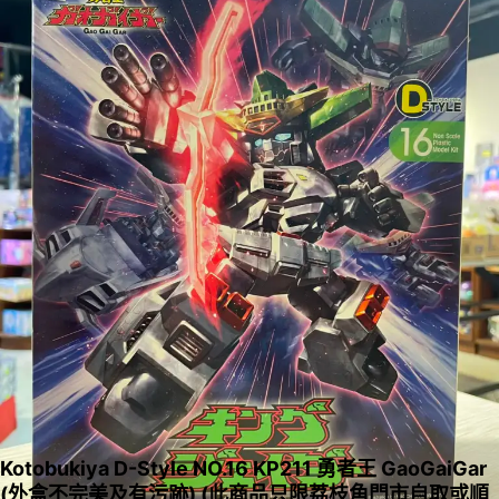
Kotobukiya D-Style NO.16 KP211 勇者王 GaoGaiGar
(外盒不完美及有污跡) (此商品只限荔枝角門市自取或順