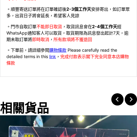
。順豐寄送訂單將在訂單確認後
2-3個工作天
安排寄出，如訂單眾
多，出貨日子將會延長，希望客人見諒
。門市自取訂單
不能即日取貨
，取貨訊息會在
2-4個工作天
經
WhatsApp通知客人可以取貨，取貨期限為訊息發出起計7天，逾
期未取訂單將
即時取消
，
所有款項將不獲退回
。下單前，請詳細參閱
購物條款
Please carefully read the
detailed terms in this
link
，
完成付款表示閣下完全同意本店購物
條款
相關貨品