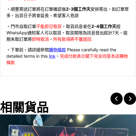
。順豐寄送訂單將在訂單確認後
2-3個工作天
安排寄出，如訂單眾
多，出貨日子將會延長，希望客人見諒
。門市自取訂單
不能即日取貨
，取貨訊息會在
2-4個工作天
經
WhatsApp通知客人可以取貨，取貨期限為訊息發出起計7天，逾
期未取訂單將
即時取消
，
所有款項將不獲退回
。下單前，請詳細參閱
購物條款
Please carefully read the
detailed terms in this
link
，
完成付款表示閣下完全同意本店購物
條款
相關貨品