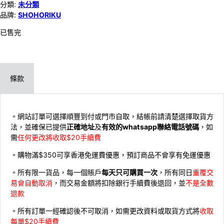
分類:
未分類
品牌:
SHOHORIKU
已售完
條款
。網站訂單可選擇順豐到付或門市自取，結帳前請清楚選擇取貨方
法，並確保已提供
正確地址
及
有效的whatsapp聯絡電話號碼
，如
需
任何更改將收取$20手續費
。購物滿$350可享香港免運費優惠，預訂商品不會享有免運優惠
。所有限一貨品，每一個賬戶
每天只可購買一次
，所有同日
重覆交
易會自動取消
，而交易金額將扣除銀行手續費後退回，並
不是全數
退款
。所有訂單一經確認後不可取消，如需更改資料或取貨方式將
收取
每單$20手續費