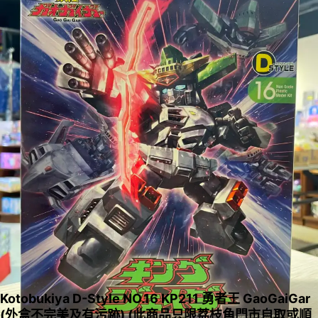
Kotobukiya D-Style NO.16 KP211 勇者王 GaoGaiGar
(外盒不完美及有污跡) (此商品只限荔枝角門市自取或順