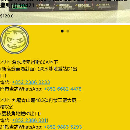
豐到付) 10471
$
120.0
加入購物車
地址: 深水埗元州街66A地下
(新高登商場對面) (深水埗地鐵站D1出
口)
電話:
+852 2386 0233
門市查詢WhatsApp:
+852 6682 4478
地址: 九龍青山道483號再發工廠大廈一
樓G室
(荔枝角地鐵B1出口)
電話:
+852 2386 0011
網站查詢WhatsApp:
+852 9883 5293