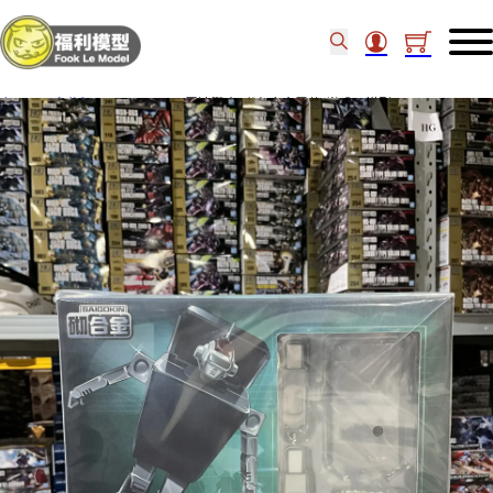
主頁
/
未分類
/
Shohoriku 雷達戰士(附有合金零件)半成品模型 26166