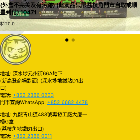
(外盒不完美及有污跡) (此商品只限荔枝角門市自取或順
豐到付) 10471
$
120.0
加入購物車
地址: 深水埗元州街66A地下
(新高登商場對面) (深水埗地鐵站D1出
口)
電話:
+852 2386 0233
門市查詢WhatsApp:
+852 6682 4478
地址: 九龍青山道483號再發工廠大廈一
樓G室
(荔枝角地鐵B1出口)
電話:
+852 2386 0011