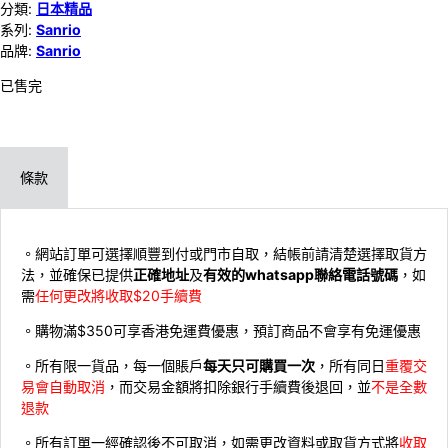
分類:
日本精品
系列:
Sanrio
品牌:
Sanrio
已售完
條款
。網站訂單可選擇順豐到付或門市自取，結帳前請清楚選擇取貨方
法，並確保已提供
正確地址
及
有效的whatsapp聯絡電話號碼
，如
需
任何更改將收取$20手續費
。購物滿$350可享香港免運費優惠，預訂商品不會享有免運優惠
。所有限一貨品，每一個賬戶
每天只可購買一次
，所有同日
重覆交
易會自動取消
，而交易金額將扣除銀行手續費後退回，並
不是全數
退款
。所有訂單一經確認後不可取消，如需更改資料或取貨方式將
收取