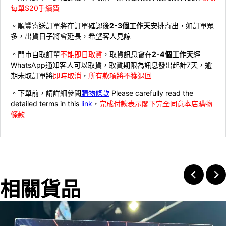
每單$20手續費
。順豐寄送訂單將在訂單確認後
2-3個工作天
安排寄出，如訂單眾
多，出貨日子將會延長，希望客人見諒
。門市自取訂單
不能即日取貨
，取貨訊息會在
2-4個工作天
經
WhatsApp通知客人可以取貨，取貨期限為訊息發出起計7天，逾
期未取訂單將
即時取消
，
所有款項將不獲退回
。下單前，請詳細參閱
購物條款
Please carefully read the
detailed terms in this
link
，
完成付款表示閣下完全同意本店購物
條款
相關貨品