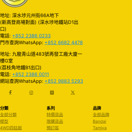
地址: 深水埗元州街66A地下
(新高登商場對面) (深水埗地鐵站D1出
口)
電話:
+852 2386 0233
門市查詢WhatsApp:
+852 6682 4478
地址: 九龍青山道483號再發工廠大廈一
樓G室
(荔枝角地鐵B1出口)
電話:
+852 2386 0011
網站查詢WhatsApp:
+852 9883 5293
分類
系列
品牌
全部分類
特價貨品
全部品牌
模型
限購貨品
Bandai
4WD四姑姐
預訂區
Tamiya