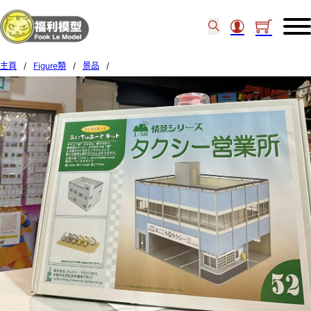
主頁
/
Figure類
/
景品
/
Sankei 1/80MK05-52 Taxi Station HO Scale Paper Kits 84860