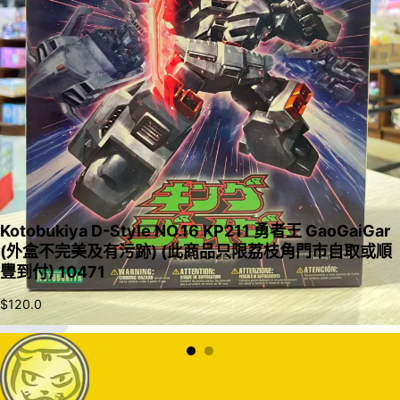
Kotobukiya D-Style NO.16 KP211 勇者王 GaoGaiGar
(外盒不完美及有污跡) (此商品只限荔枝角門市自取或順
豐到付) 10471
$
120.0
加入購物車