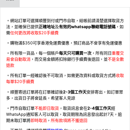
。網站訂單可選擇順豐到付或門市自取，結帳前請清楚選擇取貨方
法，並確保已提供
正確地址
及
有效的whatsapp聯絡電話號碼
，如
需
任何更改將收取$20手續費
。購物滿$350可享香港免運費優惠，預訂商品不會享有免運優惠
。所有限一貨品，每一個賬戶
每天只可購買一次
，所有同日
重覆交
易會自動取消
，而交易金額將扣除銀行手續費後退回，並
不是全數
退款
。所有訂單一經確認後不可取消，如需更改資料或取貨方式將
收取
每單$20手續費
。順豐寄送訂單將在訂單確認後
2-3個工作天
安排寄出，如訂單眾
多，出貨日子將會延長，希望客人見諒
。門市自取訂單
不能即日取貨
，取貨訊息會在
2-4個工作天
經
WhatsApp通知客人可以取貨，取貨期限為訊息發出起計7天，逾
期未取訂單將
即時取消
，
所有款項將不獲退回