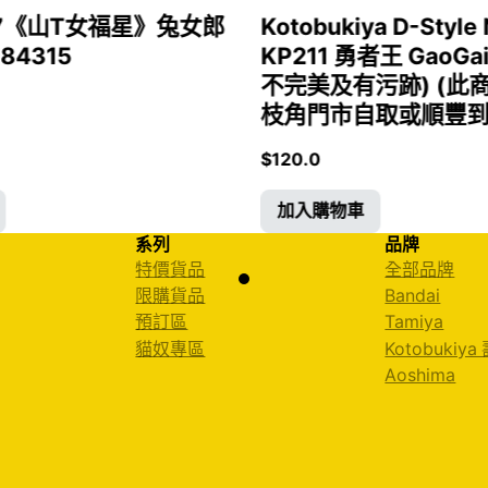
1/7《山T女福星》兔女郎
Kotobukiya D-Style 
 84315
KP211 勇者王 GaoGa
不完美及有污跡) (此
枝角門市自取或順豐到付)
$
120.0
加入購物車
系列
品牌
特價貨品
全部品牌
限購貨品
Bandai
預訂區
Tamiya
貓奴專區
Kotobukiya
Aoshima