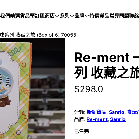
商店
系列
品牌
於我們
精選貨品
預訂區
特價貨品
常見問題
聯絡
晶球系列 收藏之旅 (Box of 6) 70055
Re-ment
列 收藏之旅 (
$
298.0
分類:
新到貨品
,
Sanrio
,
食玩
品牌:
Re-ment
,
Sanrio
已售完