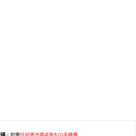
號碼
，如需
任何更改將收取$20手續費