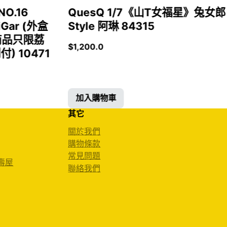
NO.16
QuesQ 1/7《山T女福星》兔女郎
iGar (外盒
Style 阿琳 84315
商品只限荔
$
1,200.0
 10471
加入購物車
其它
關於我們
購物條款
常見問題
 壽屋
聯絡我們