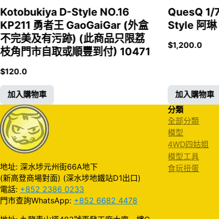
Kotobukiya D-Style NO.16
QuesQ 
KP211 勇者王 GaoGaiGar (外盒
Style 阿琳
不完美及有污跡) (此商品只限荔
$
1,200.0
枝角門市自取或順豐到付) 10471
$
120.0
加入購物車
加入購物車
分類
全部分類
模型
4WD四姑姐
模型工具
地址: 深水埗元州街66A地下
食玩扭蛋
(新高登商場對面) (深水埗地鐵站D1出口)
電話:
+852 2386 0233
門市查詢WhatsApp:
+852 6682 4478