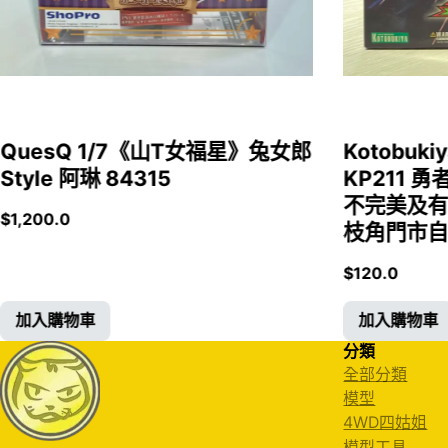
QuesQ 1/7《山T女福星》兔女郎
Kotobukiy
Style 阿琳 84315
KP211 勇
不完美及有
$
1,200.0
枝角門市自取
$
120.0
加入購物車
加入購物車
分類
全部分類
模型
4WD四姑姐
模型工具