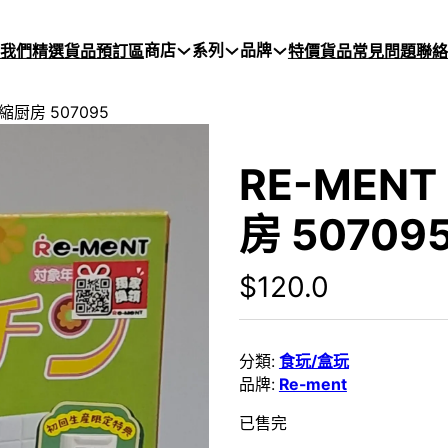
商店
系列
品牌
於我們
精選貨品
預訂區
特價貨品
常見問題
聯絡
微縮厨房 507095
RE-MENT
房 50709
$
120.0
分類:
食玩/盒玩
品牌:
Re-ment
已售完