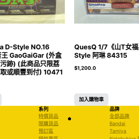
a D-Style NO.16
QuesQ 1/7《山T
者王 GaoGaiGar (外盒
Style 阿琳 84315
污跡) (此商品只限荔
$
1,200.0
或順豐到付) 10471
加入購物車
系列
品牌
特價貨品
全部品牌
限購貨品
Bandai
預訂區
Tamiya
貓奴專區
Kotobukiya