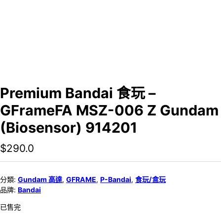
Premium Bandai 食玩 –
GFrameFA MSZ-006 Z Gundam
(Biosensor) 914201
$
290.0
分類:
Gundam 高達
,
GFRAME
,
P-Bandai
,
食玩/盒玩
品牌:
Bandai
已售完