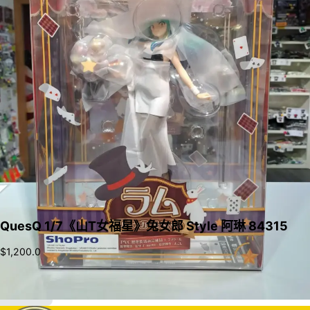
QuesQ 1/7《山T女福星》兔女郎 Style 阿琳 84315
$
1,200.0
加入購物車