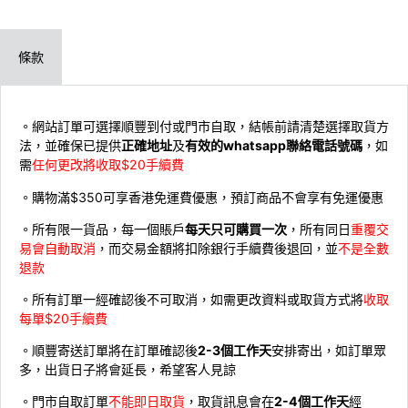
條款
。網站訂單可選擇順豐到付或門市自取，結帳前請清楚選擇取貨方
法，並確保已提供
正確地址
及
有效的whatsapp聯絡電話號碼
，如
需
任何更改將收取$20手續費
。購物滿$350可享香港免運費優惠，預訂商品不會享有免運優惠
。所有限一貨品，每一個賬戶
每天只可購買一次
，所有同日
重覆交
易會自動取消
，而交易金額將扣除銀行手續費後退回，並
不是全數
退款
。所有訂單一經確認後不可取消，如需更改資料或取貨方式將
收取
每單$20手續費
。順豐寄送訂單將在訂單確認後
2-3個工作天
安排寄出，如訂單眾
多，出貨日子將會延長，希望客人見諒
。門市自取訂單
不能即日取貨
，取貨訊息會在
2-4個工作天
經