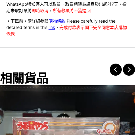
WhatsApp通知客人可以取貨，取貨期限為訊息發出起計7天，逾
期未取訂單將
即時取消
，
所有款項將不獲退回
。下單前，請詳細參閱
購物條款
Please carefully read the
detailed terms in this
link
，
完成付款表示閣下完全同意本店購物
條款
相關貨品