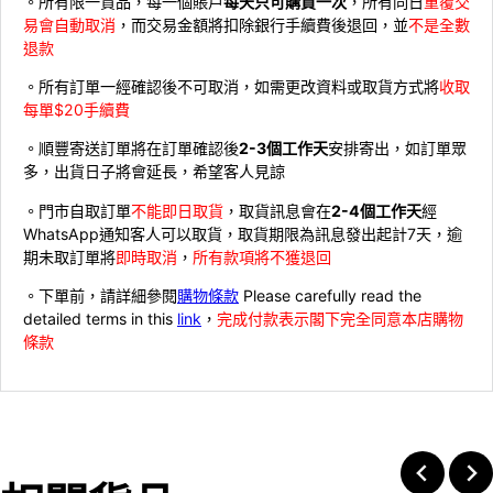
。所有限一貨品，每一個賬戶
每天只可購買一次
，所有同日
重覆交
易會自動取消
，而交易金額將扣除銀行手續費後退回，並
不是全數
退款
。所有訂單一經確認後不可取消，如需更改資料或取貨方式將
收取
每單$20手續費
。順豐寄送訂單將在訂單確認後
2-3個工作天
安排寄出，如訂單眾
多，出貨日子將會延長，希望客人見諒
。門市自取訂單
不能即日取貨
，取貨訊息會在
2-4個工作天
經
WhatsApp通知客人可以取貨，取貨期限為訊息發出起計7天，逾
期未取訂單將
即時取消
，
所有款項將不獲退回
。下單前，請詳細參閱
購物條款
Please carefully read the
detailed terms in this
link
，
完成付款表示閣下完全同意本店購物
條款