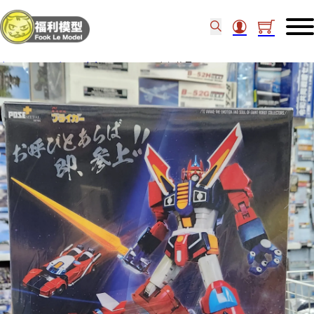
主頁
/
Figure類
/
合金玩具
/
Pose+銀河旋風 765458