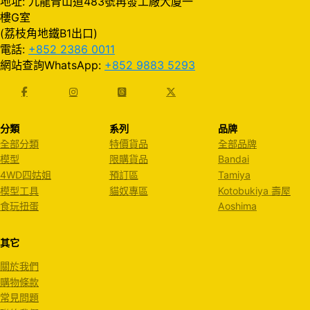
地址: 九龍青山道483號再發工廠大廈一
樓G室
(荔枝角地鐵B1出口)
電話:
+852 2386 0011
網站查詢WhatsApp:
+852 9883 5293
分類
系列
品牌
全部分類
特價貨品
全部品牌
模型
限購貨品
Bandai
4WD四姑姐
預訂區
Tamiya
模型工具
貓奴專區
Kotobukiya 壽屋
食玩扭蛋
Aoshima
其它
關於我們
購物條款
常見問題