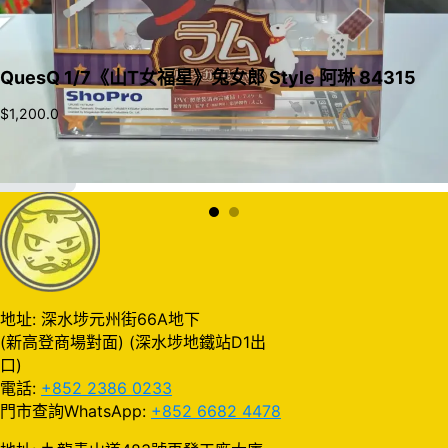
QuesQ 1/7《山T女福星》兔女郎 Style 阿琳 84315
$
1,200.0
加入購物車
地址: 深水埗元州街66A地下
(新高登商場對面) (深水埗地鐵站D1出
口)
電話:
+852 2386 0233
門市查詢WhatsApp:
+852 6682 4478