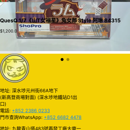
QuesQ 1/7《山T女福星》兔女郎 Style 阿琳 84315
$
1,200.0
加入購物車
地址: 深水埗元州街66A地下
(新高登商場對面) (深水埗地鐵站D1出
口)
電話:
+852 2386 0233
門市查詢WhatsApp:
+852 6682 4478
地址: 九龍青山道483號再發工廠大廈一