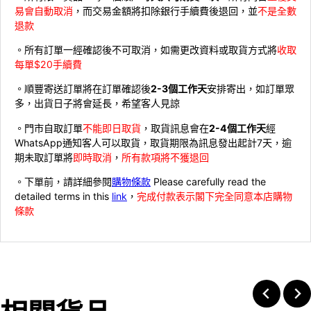
易會自動取消
，而交易金額將扣除銀行手續費後退回，並
不是全數
退款
。所有訂單一經確認後不可取消，如需更改資料或取貨方式將
收取
每單$20手續費
。順豐寄送訂單將在訂單確認後
2-3個工作天
安排寄出，如訂單眾
多，出貨日子將會延長，希望客人見諒
。門市自取訂單
不能即日取貨
，取貨訊息會在
2-4個工作天
經
WhatsApp通知客人可以取貨，取貨期限為訊息發出起計7天，逾
期未取訂單將
即時取消
，
所有款項將不獲退回
。下單前，請詳細參閱
購物條款
Please carefully read the
detailed terms in this
link
，
完成付款表示閣下完全同意本店購物
條款