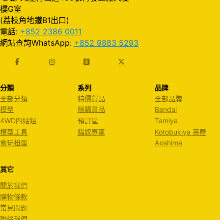
樓G室
(荔枝角地鐵B1出口)
電話:
+852 2386 0011
網站查詢WhatsApp:
+852 9883 5293
分類
系列
品牌
全部分類
特價貨品
全部品牌
模型
限購貨品
Bandai
4WD四姑姐
預訂區
Tamiya
模型工具
貓奴專區
Kotobukiya 壽屋
食玩扭蛋
Aoshima
其它
關於我們
購物條款
常見問題
聯絡我們