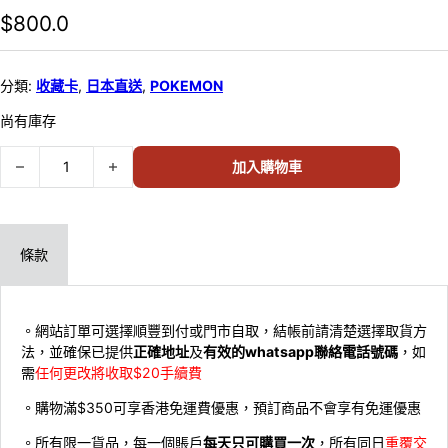
$
800.0
分類:
收藏卡
,
日本直送
,
POKEMON
尚有庫存
Pokemon TCG M5 深淵之瞳 日版 ( 原盒30包) (此商品只限荔枝角自取
加入購物車
條款
。網站訂單可選擇順豐到付或門市自取，結帳前請清楚選擇取貨方
法，並確保已提供
正確地址
及
有效的whatsapp聯絡電話號碼
，如
需
任何更改將收取$20手續費
。購物滿$350可享香港免運費優惠，預訂商品不會享有免運優惠
。所有限一貨品，每一個賬戶
每天只可購買一次
，所有同日
重覆交