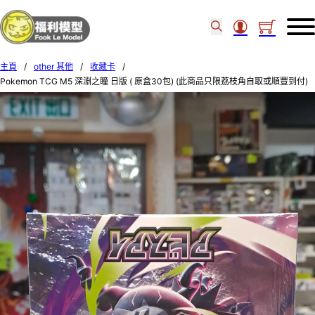
主頁
/
other 其他
/
收藏卡
/
Pokemon TCG M5 深淵之瞳 日版 ( 原盒30包) (此商品只限荔枝角自取或順豐到付)
M5