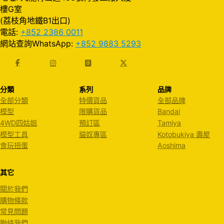
樓G室
(荔枝角地鐵B1出口)
電話:
+852 2386 0011
網站查詢WhatsApp:
+852 9883 5293
分類
系列
品牌
全部分類
特價貨品
全部品牌
模型
限購貨品
Bandai
4WD四姑姐
預訂區
Tamiya
模型工具
貓奴專區
Kotobukiya 壽屋
食玩扭蛋
Aoshima
其它
關於我們
購物條款
常見問題
聯絡我們