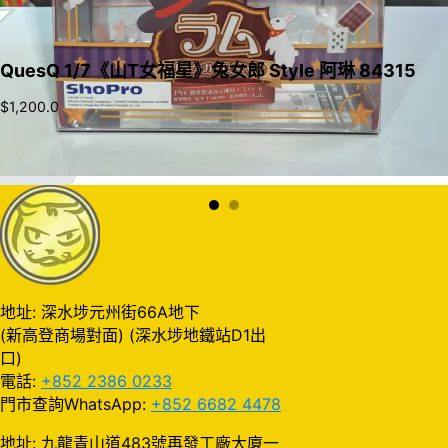
QuesQ 1/7《山T女福星》兔女郎 Style 阿琳 84315
$
1,200.0
加入購物車
地址: 深水埗元州街66A地下
(新高登商場對面) (深水埗地鐵站D1出
口)
電話:
+852 2386 0233
門市查詢WhatsApp:
+852 6682 4478
地址: 九龍青山道483號再發工廠大廈一