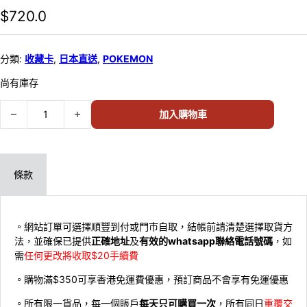
$
720.0
分類:
收藏卡
,
日本直送
,
POKEMON
尚有庫存
Pokemon TCG M4 忍者飛旋 (日版) ( 原盒30包) (此商品只限荔枝角
加入購物車
條款
。網站訂單可選擇順豐到付或門市自取，結帳前請清楚選擇取貨方
法，並確保已提供
正確地址
及
有效的whatsapp聯絡電話號碼
，如
需
任何更改將收取$20手續費
。購物滿$350可享香港免運費優惠，預訂商品不會享有免運優惠
。所有限一貨品，每一個賬戶
每天只可購買一次
，所有同日
重覆交