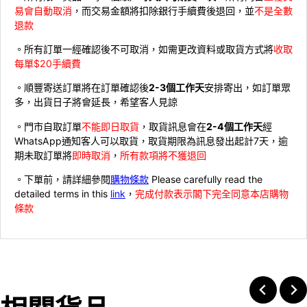
易會自動取消
，而交易金額將扣除銀行手續費後退回，並
不是全數
退款
。所有訂單一經確認後不可取消，如需更改資料或取貨方式將
收取
每單$20手續費
。順豐寄送訂單將在訂單確認後
2-3個工作天
安排寄出，如訂單眾
多，出貨日子將會延長，希望客人見諒
。門市自取訂單
不能即日取貨
，取貨訊息會在
2-4個工作天
經
WhatsApp通知客人可以取貨，取貨期限為訊息發出起計7天，逾
期未取訂單將
即時取消
，
所有款項將不獲退回
。下單前，請詳細參閱
購物條款
Please carefully read the
detailed terms in this
link
，
完成付款表示閣下完全同意本店購物
條款