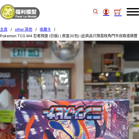
主頁
/
other 其他
/
收藏卡
/
Pokemon TCG M4 忍者飛旋 (日版) ( 原盒30包) (此商品只限荔枝角門市自取或順豐
到付) M4