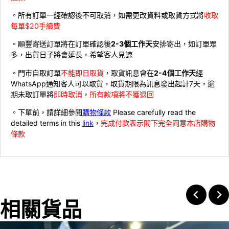
。所有訂單一經確認後不可取消，如需更改資料或取貨方式將
收取
每單$20手續費
。順豐寄送訂單將在訂單確認後
2-3個工作天
安排寄出，如訂單眾
多，出貨日子將會延長，希望客人見諒
。門市自取訂單
不能即日取貨
，取貨訊息會在
2-4個工作天
經
WhatsApp通知客人可以取貨，取貨期限為訊息發出起計7天，逾
期未取訂單將
即時取消
，
所有款項將不獲退回
。下單前，請詳細參閱
購物條款
Please carefully read the
detailed terms in this
link
，
完成付款表示閣下完全同意本店購物
條款
相關貨品