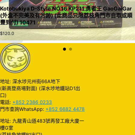
Kotobukiya D-Style NO.16 KP211 勇者王 GaoGaiGar
(外盒不完美及有污跡) (此商品只限荔枝角門市自取或順
豐到付) 10471
$
120.0
加入購物車
地址: 深水埗元州街66A地下
(新高登商場對面) (深水埗地鐵站D1出
口)
電話:
+852 2386 0233
門市查詢WhatsApp:
+852 6682 4478
地址: 九龍青山道483號再發工廠大廈一
樓G室
(荔枝角地鐵B1出口)