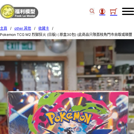
主頁
/
other 其他
/
收藏卡
/
Pokemon TCG M2 烈獄狂火 (日版) ( 原盒30包) (此商品只限荔枝角門市自取或順豐
到付) M2