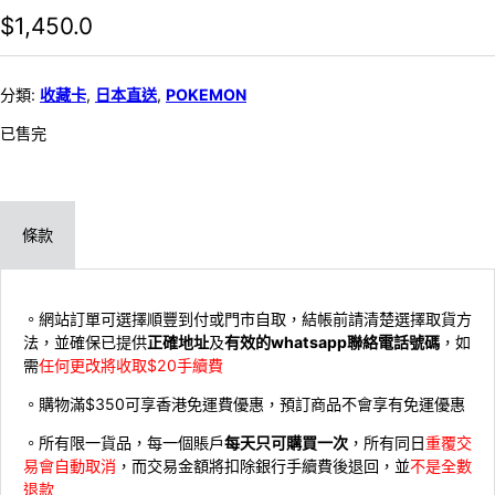
$
1,450.0
分類:
收藏卡
,
日本直送
,
POKEMON
已售完
條款
。網站訂單可選擇順豐到付或門市自取，結帳前請清楚選擇取貨方
法，並確保已提供
正確地址
及
有效的whatsapp聯絡電話號碼
，如
需
任何更改將收取$20手續費
。購物滿$350可享香港免運費優惠，預訂商品不會享有免運優惠
。所有限一貨品，每一個賬戶
每天只可購買一次
，所有同日
重覆交
易會自動取消
，而交易金額將扣除銀行手續費後退回，並
不是全數
退款