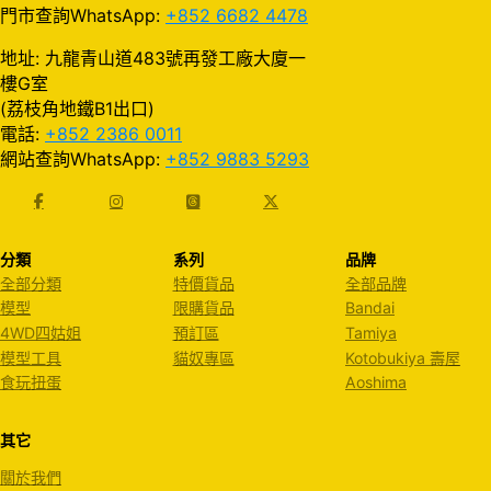
門市查詢WhatsApp:
+852 6682 4478
地址: 九龍青山道483號再發工廠大廈一
樓G室
(荔枝角地鐵B1出口)
電話:
+852 2386 0011
網站查詢WhatsApp:
+852 9883 5293
分類
系列
品牌
全部分類
特價貨品
全部品牌
模型
限購貨品
Bandai
4WD四姑姐
預訂區
Tamiya
模型工具
貓奴專區
Kotobukiya 壽屋
食玩扭蛋
Aoshima
其它
關於我們