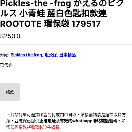
Pickles-the -frog かえるのピク
ルス 小青蛙 藍白色匙扣款連
ROOTOTE 環保袋 179517
$
250.0
分類:
Pickles the frog
,
毛公仔
,
日本精品
已售完
條款
。網站訂單可選擇順豐到付或門市自取，結帳前請清楚選擇取貨方
法，並確保已提供
正確地址
及
有效的whatsapp聯絡電話號碼
，如
需
任何更改將收取$20手續費