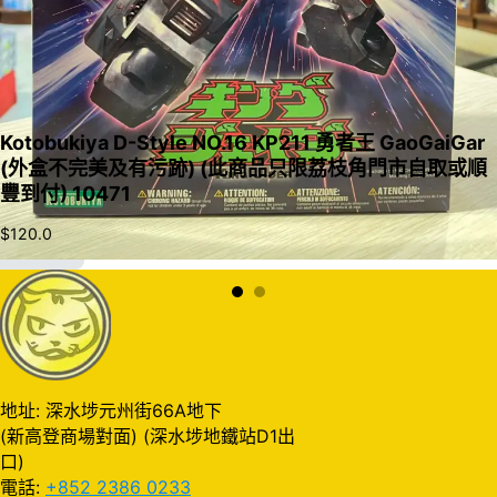
Kotobukiya D-Style NO.16 KP211 勇者王 GaoGaiGar
(外盒不完美及有污跡) (此商品只限荔枝角門市自取或順
豐到付) 10471
$
120.0
加入購物車
地址: 深水埗元州街66A地下
(新高登商場對面) (深水埗地鐵站D1出
口)
電話:
+852 2386 0233