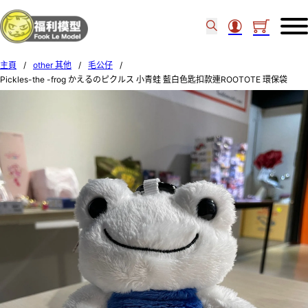
主頁
/
other 其他
/
毛公仔
/
Pickles-the -frog かえるのピクルス 小青蛙 藍白色匙扣款連ROOTOTE 環保袋
179517