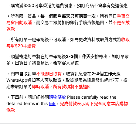
。購物滿$350可享香港免運費優惠，預訂商品不會享有免運優惠
。所有限一貨品，每一個賬戶
每天只可購買一次
，所有同日
重覆交
易會自動取消
，而交易金額將扣除銀行手續費後退回，並
不是全數
退款
。所有訂單一經確認後不可取消，如需更改資料或取貨方式將
收取
每單$20手續費
。順豐寄送訂單將在訂單確認後
2-3個工作天
安排寄出，如訂單眾
多，出貨日子將會延長，希望客人見諒
。門市自取訂單
不能即日取貨
，取貨訊息會在
2-4個工作天
經
WhatsApp通知客人可以取貨，取貨期限為訊息發出起計7天，逾
期未取訂單將
即時取消
，
所有款項將不獲退回
。下單前，請詳細參閱
購物條款
Please carefully read the
detailed terms in this
link
，
完成付款表示閣下完全同意本店購物
條款