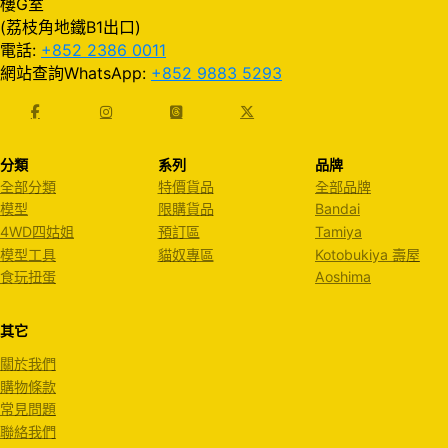
樓G室
(荔枝角地鐵B1出口)
電話:
+852 2386 0011
網站查詢WhatsApp:
+852 9883 5293
分類
系列
品牌
全部分類
特價貨品
全部品牌
模型
限購貨品
Bandai
4WD四姑姐
預訂區
Tamiya
模型工具
貓奴專區
Kotobukiya 壽屋
食玩扭蛋
Aoshima
其它
關於我們
購物條款
常見問題
聯絡我們