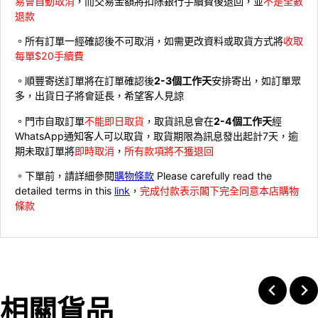
易會自動取消
，而交易金額將扣除銀行手續費後退回，並
不是全數
退款
。所有訂單一經確認後不可取消，如需更改資料或取貨方式將
收取
每單$20手續費
。順豐寄送訂單將在訂單確認後
2-3個工作天
安排寄出，如訂單眾
多，出貨日子將會延長，希望客人見諒
。門市自取訂單
不能即日取貨
，取貨訊息會在
2-4個工作天
經
WhatsApp通知客人可以取貨，取貨期限為訊息發出起計7天，逾
期未取訂單將
即時取消
，
所有款項將不獲退回
。下單前，請詳細參閱
購物條款
Please carefully read the
detailed terms in this
link
，
完成付款表示閣下完全同意本店購物
條款
相關貨品