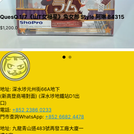
QuesQ 1/7《山T女福星》兔女郎 Style 阿琳 84315
$
1,200.0
加入購物車
地址: 深水埗元州街66A地下
(新高登商場對面) (深水埗地鐵站D1出
口)
電話:
+852 2386 0233
門市查詢WhatsApp:
+852 6682 4478
地址: 九龍青山道483號再發工廠大廈一