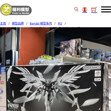
主頁
/
模型品牌
/
Bandai 模型系列
/
RG
/
P Bandai RG 1/144 飛翼高達零式 EW用特效配件 熾天使之翼 61974