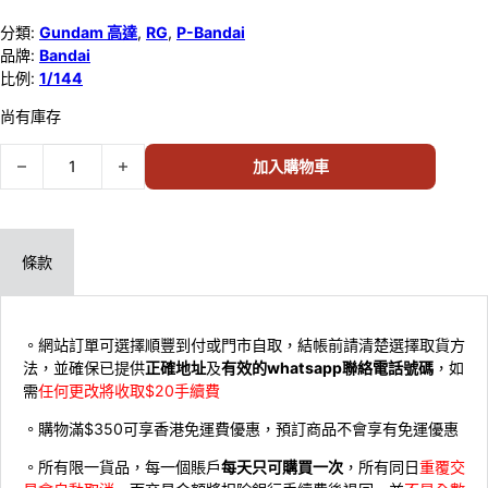
分類:
Gundam 高達
,
RG
,
P-Bandai
品牌:
Bandai
比例:
1/144
尚有庫存
P Bandai RG 1/144 飛翼高達零式 EW用特效配件 熾天使之翼 61974 數
加入購物車
條款
。網站訂單可選擇順豐到付或門市自取，結帳前請清楚選擇取貨方
法，並確保已提供
正確地址
及
有效的whatsapp聯絡電話號碼
，如
需
任何更改將收取$20手續費
。購物滿$350可享香港免運費優惠，預訂商品不會享有免運優惠
。所有限一貨品，每一個賬戶
每天只可購買一次
，所有同日
重覆交