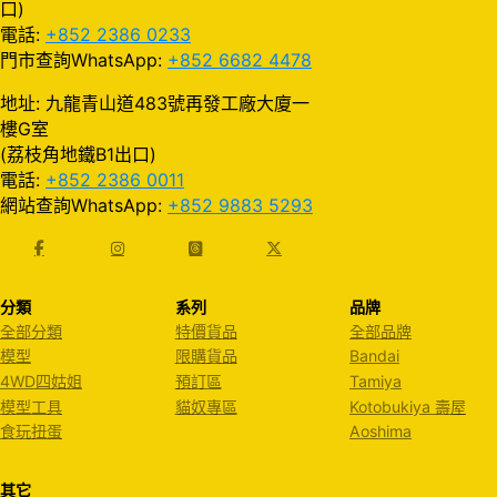
口)
電話:
+852 2386 0233
門市查詢WhatsApp:
+852 6682 4478
地址: 九龍青山道483號再發工廠大廈一
樓G室
(荔枝角地鐵B1出口)
電話:
+852 2386 0011
網站查詢WhatsApp:
+852 9883 5293
分類
系列
品牌
全部分類
特價貨品
全部品牌
模型
限購貨品
Bandai
4WD四姑姐
預訂區
Tamiya
模型工具
貓奴專區
Kotobukiya 壽屋
食玩扭蛋
Aoshima
其它