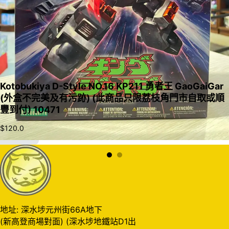
Kotobukiya D-Style NO.16 KP211 勇者王 GaoGaiGar
(外盒不完美及有污跡) (此商品只限荔枝角門市自取或順
豐到付) 10471
$
120.0
加入購物車
地址: 深水埗元州街66A地下
(新高登商場對面) (深水埗地鐵站D1出