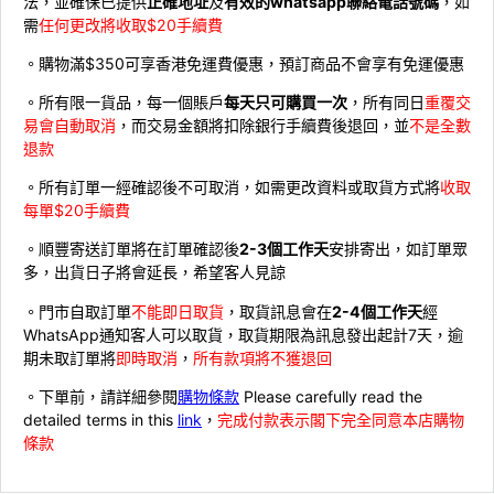
法，並確保已提供
正確地址
及
有效的whatsapp聯絡電話號碼
，如
需
任何更改將收取$20手續費
。購物滿$350可享香港免運費優惠，預訂商品不會享有免運優惠
。所有限一貨品，每一個賬戶
每天只可購買一次
，所有同日
重覆交
易會自動取消
，而交易金額將扣除銀行手續費後退回，並
不是全數
退款
。所有訂單一經確認後不可取消，如需更改資料或取貨方式將
收取
每單$20手續費
。順豐寄送訂單將在訂單確認後
2-3個工作天
安排寄出，如訂單眾
多，出貨日子將會延長，希望客人見諒
。門市自取訂單
不能即日取貨
，取貨訊息會在
2-4個工作天
經
WhatsApp通知客人可以取貨，取貨期限為訊息發出起計7天，逾
期未取訂單將
即時取消
，
所有款項將不獲退回
。下單前，請詳細參閱
購物條款
Please carefully read the
detailed terms in this
link
，
完成付款表示閣下完全同意本店購物
條款