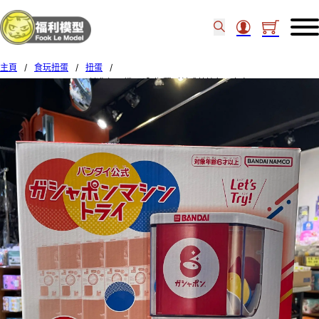
主頁
/
食玩扭蛋
/
扭蛋
/
P-Bandai GASHAPON 迷你扭蛋機 (只限順豐到付或荔枝角門市自取) 77706