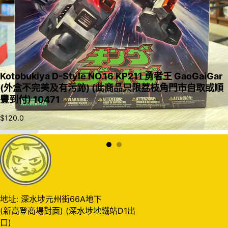
Kotobukiya D-Style NO.16 KP211 勇者王 GaoGaiGar
(外盒不完美及有污跡) (此商品只限荔枝角門市自取或順
豐到付) 10471
$
120.0
加入購物車
地址: 深水埗元州街66A地下
(新高登商場對面) (深水埗地鐵站D1出
口)