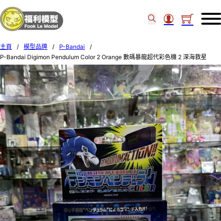
主頁
/
模型品牌
/
P-Bandai
/
P-Bandai Digimon Pendulum Color 2 Orange 數碼暴龍超代彩色機 2 深海救星
040817