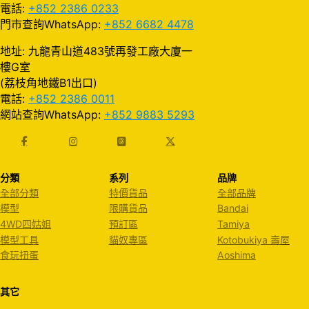
電話:
+852 2386 0233
門市查詢WhatsApp:
+852 6682 4478
地址: 九龍青山道483號再發工廠大廈一
樓G室
(荔枝角地鐵B1出口)
電話:
+852 2386 0011
網站查詢WhatsApp:
+852 9883 5293
分類
系列
品牌
全部分類
特價貨品
全部品牌
模型
限購貨品
Bandai
4WD四姑姐
預訂區
Tamiya
模型工具
貓奴專區
Kotobukiya 壽屋
食玩扭蛋
Aoshima
其它