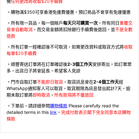
需
任何更改將收取$20手續費
。購物滿$350可享香港免運費優惠，預訂商品不會享有免運優惠
。所有限一貨品，每一個賬戶
每天只可購買一次
，所有同日
重覆交
易會自動取消
，而交易金額將扣除銀行手續費後退回，並
不是全數
退款
。所有訂單一經確認後不可取消，如需更改資料或取貨方式將
收取
每單$20手續費
。順豐寄送訂單將在訂單確認後
2-3個工作天
安排寄出，如訂單眾
多，出貨日子將會延長，希望客人見諒
。門市自取訂單
不能即日取貨
，取貨訊息會在
2-4個工作天
經
WhatsApp通知客人可以取貨，取貨期限為訊息發出起計7天，逾
期未取訂單將
即時取消
，
所有款項將不獲退回
。下單前，請詳細參閱
購物條款
Please carefully read the
detailed terms in this
link
，
完成付款表示閣下完全同意本店購物
條款