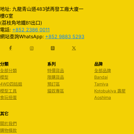
地址: 九龍青山道483號再發工廠大廈一
樓G室
(荔枝角地鐵B1出口)
電話:
+852 2386 0011
網站查詢WhatsApp:
+852 9883 5293
分類
系列
品牌
全部分類
特價貨品
全部品牌
模型
限購貨品
Bandai
4WD四姑姐
預訂區
Tamiya
模型工具
貓奴專區
Kotobukiya 壽屋
食玩扭蛋
Aoshima
其它
關於我們
購物條款