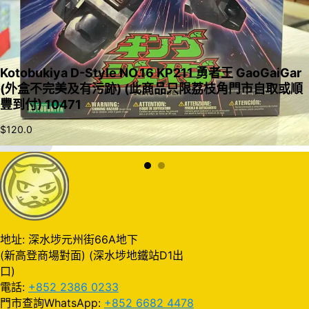
Kotobukiya D-Style NO.16 KP211 勇者王 GaoGaiGar
(外盒不完美及有污跡) (此商品只限荔枝角門市自取或順
豐到付) 10471
$
120.0
加入購物車
地址: 深水埗元州街66A地下
(新高登商場對面) (深水埗地鐵站D1出
口)
電話:
+852 2386 0233
門市查詢WhatsApp:
+852 6682 4478