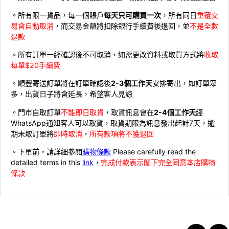
。所有限一貨品，每一個賬戶
每天只可購買一次
，所有同日
重覆交
易會自動取消
，而交易金額將扣除銀行手續費後退回，並
不是全數
退款
。所有訂單一經確認後不可取消，如需更改資料或取貨方式將
收取
每單$20手續費
。順豐寄送訂單將在訂單確認後
2-3個工作天
安排寄出，如訂單眾
多，出貨日子將會延長，希望客人見諒
。門市自取訂單
不能即日取貨
，取貨訊息會在
2-4個工作天
經
WhatsApp通知客人可以取貨，取貨期限為訊息發出起計7天，逾
期未取訂單將
即時取消
，
所有款項將不獲退回
。下單前，請詳細參閱
購物條款
Please carefully read the
detailed terms in this
link
，
完成付款表示閣下完全同意本店購物
條款