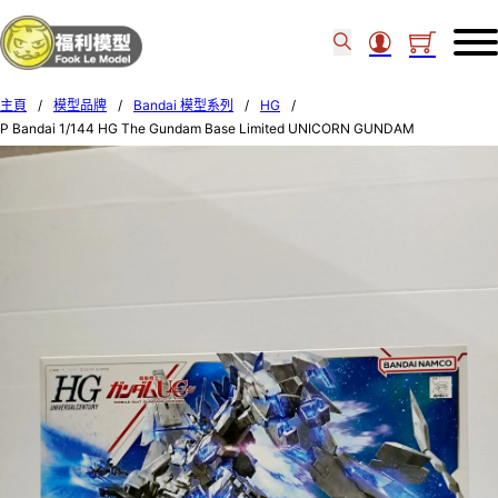
主頁
/
模型品牌
/
Bandai 模型系列
/
HG
/
P Bandai 1/144 HG The Gundam Base Limited UNICORN GUNDAM
PERFECTIBILITY (Destroy Mode) 555007