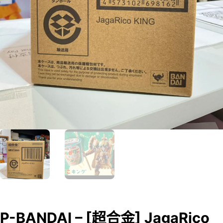
P-BANDAI – [超合金] JagaRico