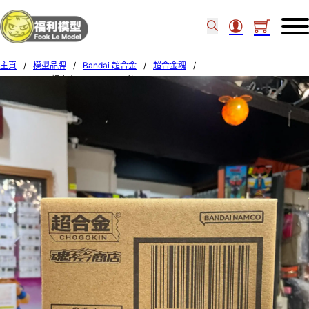
主頁
/
模型品牌
/
Bandai 超合金
/
超合金魂
/
P-BANDAI – [超合金] JagaRico王者 69816