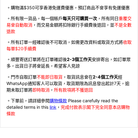
。購物滿$350可享香港免運費優惠，預訂商品不會享有免運優惠
。所有限一貨品，每一個賬戶
每天只可購買一次
，所有同日
重覆交
易會自動取消
，而交易金額將扣除銀行手續費後退回，並
不是全數
退款
。所有訂單一經確認後不可取消，如需更改資料或取貨方式將
收取
每單$20手續費
。順豐寄送訂單將在訂單確認後
2-3個工作天
安排寄出，如訂單眾
多，出貨日子將會延長，希望客人見諒
。門市自取訂單
不能即日取貨
，取貨訊息會在
2-4個工作天
經
WhatsApp通知客人可以取貨，取貨期限為訊息發出起計7天，逾
期未取訂單將
即時取消
，
所有款項將不獲退回
。下單前，請詳細參閱
購物條款
Please carefully read the
detailed terms in this
link
，
完成付款表示閣下完全同意本店購物
條款