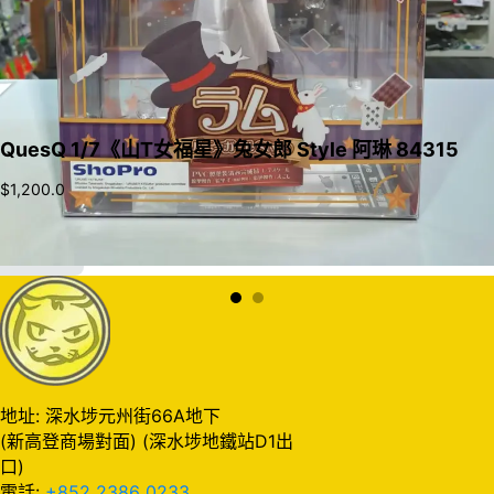
QuesQ 1/7《山T女福星》兔女郎 Style 阿琳 84315
$
1,200.0
加入購物車
地址: 深水埗元州街66A地下
(新高登商場對面) (深水埗地鐵站D1出
口)
電話:
+852 2386 0233