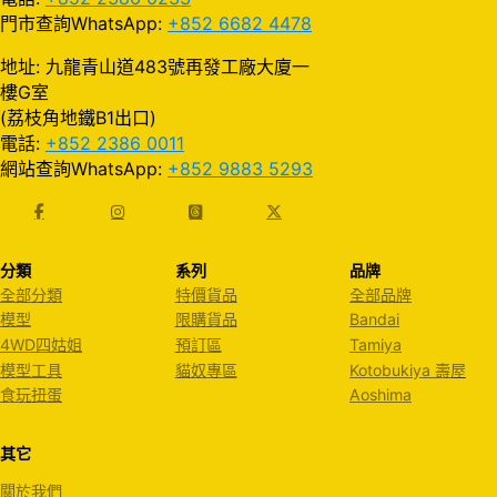
門市查詢WhatsApp:
+852 6682 4478
地址: 九龍青山道483號再發工廠大廈一
樓G室
(荔枝角地鐵B1出口)
電話:
+852 2386 0011
網站查詢WhatsApp:
+852 9883 5293
分類
系列
品牌
全部分類
特價貨品
全部品牌
模型
限購貨品
Bandai
4WD四姑姐
預訂區
Tamiya
模型工具
貓奴專區
Kotobukiya 壽屋
食玩扭蛋
Aoshima
其它
關於我們