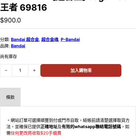
王者 69816
$
900.0
分類:
Bandai 超合金
,
超合金魂
,
P-Bandai
品牌:
Bandai
尚有庫存
P-BANDAI - [超合金] JagaRico王者 69816 數量
加入購物車
條款
。網站訂單可選擇順豐到付或門市自取，結帳前請清楚選擇取貨方
法，並確保已提供
正確地址
及
有效的whatsapp聯絡電話號碼
，如
需
任何更改將收取$20手續費