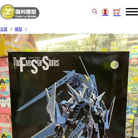
主頁
/
模型
/
Ourtreasure 1/144 [FSS五星物語] S.S.I. 花之詩女破裂人偶MK3 模型 00078