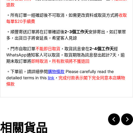
退款
。所有訂單一經確認後不可取消，如需更改資料或取貨方式將
收取
每單$20手續費
。順豐寄送訂單將在訂單確認後
2-3個工作天
安排寄出，如訂單眾
多，出貨日子將會延長，希望客人見諒
。門市自取訂單
不能即日取貨
，取貨訊息會在
2-4個工作天
經
WhatsApp通知客人可以取貨，取貨期限為訊息發出起計7天，逾
期未取訂單將
即時取消
，
所有款項將不獲退回
。下單前，請詳細參閱
購物條款
Please carefully read the
detailed terms in this
link
，
完成付款表示閣下完全同意本店購物
條款
相關貨品