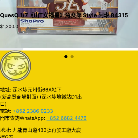
QuesQ 1/7《山T女福星》兔女郎 Style 阿琳 84315
$
1,200.0
加入購物車
地址: 深水埗元州街66A地下
(新高登商場對面) (深水埗地鐵站D1出
口)
電話:
+852 2386 0233
門市查詢WhatsApp:
+852 6682 4478
地址: 九龍青山道483號再發工廠大廈一
樓G室