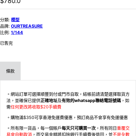
$
780.0
分類:
模型
品牌:
OURTREASURE
比例:
1/144
已售完
條款
。網站訂單可選擇順豐到付或門市自取，結帳前請清楚選擇取貨方
法，並確保已提供
正確地址
及
有效的whatsapp聯絡電話號碼
，如
需
任何更改將收取$20手續費
。購物滿$350可享香港免運費優惠，預訂商品不會享有免運優惠
。所有限一貨品，每一個賬戶
每天只可購買一次
，所有同日
重覆交
易會自動取消
，而交易金額將扣除銀行手續費後退回，並
不是全數