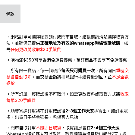
條款
。網站訂單可選擇順豐到付或門市自取，結帳前請清楚選擇取貨方
法，並確保已提供
正確地址
及
有效的whatsapp聯絡電話號碼
，如
需
任何更改將收取$20手續費
。購物滿$350可享香港免運費優惠，預訂商品不會享有免運優惠
。所有限一貨品，每一個賬戶
每天只可購買一次
，所有同日
重覆交
易會自動取消
，而交易金額將扣除銀行手續費後退回，並
不是全數
退款
。所有訂單一經確認後不可取消，如需更改資料或取貨方式將
收取
每單$20手續費
。順豐寄送訂單將在訂單確認後
2-3個工作天
安排寄出，如訂單眾
多，出貨日子將會延長，希望客人見諒
。門市自取訂單
不能即日取貨
，取貨訊息會在
2-4個工作天
經
WhatsApp通知客人可以取貨，取貨期限為訊息發出起計7天，逾