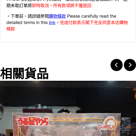
期未取訂單將
即時取消
，
所有款項將不獲退回
。下單前，請詳細參閱
購物條款
Please carefully read the
detailed terms in this
link
，
完成付款表示閣下完全同意本店購物
條款
相關貨品