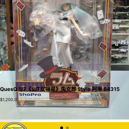
QuesQ 1/7《山T女福星》兔女郎 Style 阿琳 84315
$
1,200.0
加入購物車