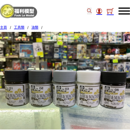
主頁
/
工具類
/
油類
/
MR.HOBBY Mr.Color 油性模型油 Ash & Machine系列 鈍色之機甲色