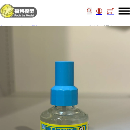
主頁
/
工具類
/
膠水
/
MR.HOBBY Mr.CEMENT S 快乾滲入式膠水 MC129