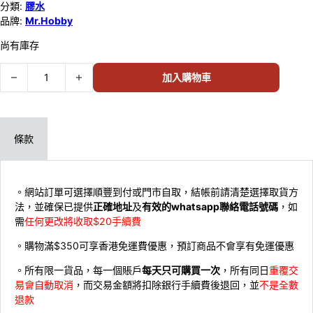
分類:
膠水
品牌:
Mr.Hobby
尚有庫存
MR.HOBBY Mr.CEMENT S 快乾滲入式膠水 MC129 數量
加入購物車
條款
。網站訂單可選擇順豐到付或門市自取，結帳前請清楚選擇取貨方
法，並確保已提供
正確地址
及
有效的whatsapp聯絡電話號碼
，如
需
任何更改將收取$20手續費
。購物滿$350可享香港免運費優惠，預訂商品不會享有免運優惠
。所有限一貨品，每一個賬戶
每天只可購買一次
，所有同日
重覆交
易會自動取消
，而交易金額將扣除銀行手續費後退回，並
不是全數
退款