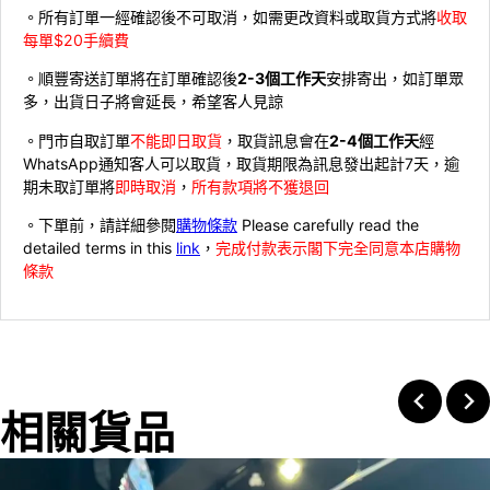
。所有訂單一經確認後不可取消，如需更改資料或取貨方式將
收取
每單$20手續費
。順豐寄送訂單將在訂單確認後
2-3個工作天
安排寄出，如訂單眾
多，出貨日子將會延長，希望客人見諒
。門市自取訂單
不能即日取貨
，取貨訊息會在
2-4個工作天
經
WhatsApp通知客人可以取貨，取貨期限為訊息發出起計7天，逾
期未取訂單將
即時取消
，
所有款項將不獲退回
。下單前，請詳細參閱
購物條款
Please carefully read the
detailed terms in this
link
，
完成付款表示閣下完全同意本店購物
條款
相關貨品