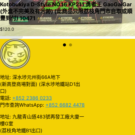
Kotobukiya D-Style NO.16 KP211 勇者王 GaoGaiGar
(外盒不完美及有污跡) (此商品只限荔枝角門市自取或順
豐到付) 10471
$
120.0
加入購物車
地址: 深水埗元州街66A地下
(新高登商場對面) (深水埗地鐵站D1出
口)
電話:
+852 2386 0233
門市查詢WhatsApp:
+852 6682 4478
地址: 九龍青山道483號再發工廠大廈一
樓G室
(荔枝角地鐵B1出口)