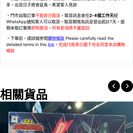
多，出貨日子將會延長，希望客人見諒
。門市自取訂單
不能即日取貨
，取貨訊息會在
2-4個工作天
經
WhatsApp通知客人可以取貨，取貨期限為訊息發出起計7天，逾
期未取訂單將
即時取消
，
所有款項將不獲退回
。下單前，請詳細參閱
購物條款
Please carefully read the
detailed terms in this
link
，
完成付款表示閣下完全同意本店購物
條款
相關貨品