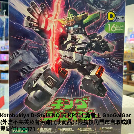
Kotobukiya D-Style NO.16 KP211 勇者王 GaoGaiGar
(外盒不完美及有污跡) (此商品只限荔枝角門市自取或順
豐到付) 10471