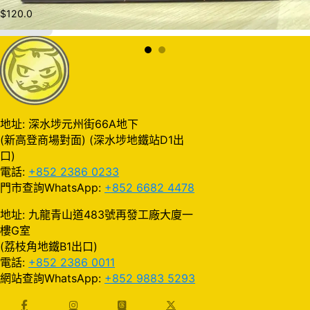
$
120.0
加入購物車
地址: 深水埗元州街66A地下
(新高登商場對面) (深水埗地鐵站D1出
口)
電話:
+852 2386 0233
門市查詢WhatsApp:
+852 6682 4478
地址: 九龍青山道483號再發工廠大廈一
樓G室
(荔枝角地鐵B1出口)
電話:
+852 2386 0011
網站查詢WhatsApp:
+852 9883 5293