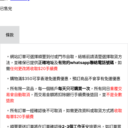
已售完
條款
。網站訂單可選擇順豐到付或門市自取，結帳前請清楚選擇取貨方
法，並確保已提供
正確地址
及
有效的whatsapp聯絡電話號碼
，如
需
任何更改將收取$20手續費
。購物滿$350可享香港免運費優惠，預訂商品不會享有免運優惠
。所有限一貨品，每一個賬戶
每天只可購買一次
，所有同日
重覆交
易會自動取消
，而交易金額將扣除銀行手續費後退回，並
不是全數
退款
。所有訂單一經確認後不可取消，如需更改資料或取貨方式將
收取
每單$20手續費
。順豐寄送訂單將在訂單確認後
2-3個工作天
安排寄出，如訂單眾