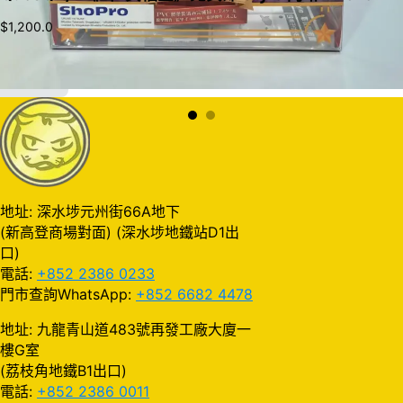
$
1,200.0
加入購物車
地址: 深水埗元州街66A地下
(新高登商場對面) (深水埗地鐵站D1出
口)
電話:
+852 2386 0233
門市查詢WhatsApp:
+852 6682 4478
地址: 九龍青山道483號再發工廠大廈一
樓G室
(荔枝角地鐵B1出口)
電話:
+852 2386 0011