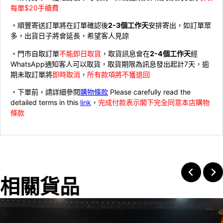
每單$20手續費
。順豐寄送訂單將在訂單確認後
2-3個工作天
安排寄出，如訂單眾
多，出貨日子將會延長，希望客人見諒
。門市自取訂單
不能即日取貨
，取貨訊息會在
2-4個工作天
經
WhatsApp通知客人可以取貨，取貨期限為訊息發出起計7天，逾
期未取訂單將
即時取消
，
所有款項將不獲退回
。下單前，請詳細參閱
購物條款
Please carefully read the
detailed terms in this
link
，
完成付款表示閣下完全同意本店購物
條款
相關貨品