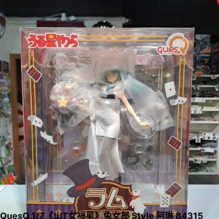
QuesQ 1/7《山T女福星》兔女郎 Style 阿琳 84315