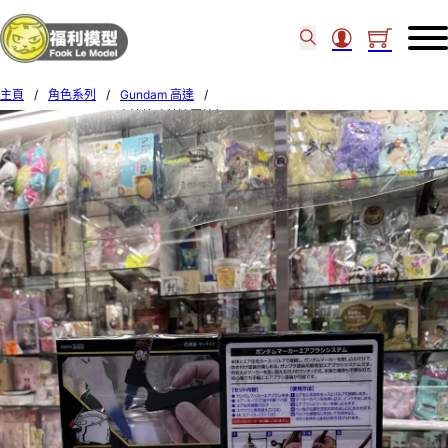
主頁
/
角色系列
/
Gundam 高達
/
MR HOBBY GMA-01 高達筆噴鎗連壓縮氣 631975