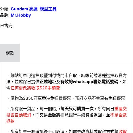
分類:
Gundam 高達
,
模型工具
品牌:
Mr.Hobby
已售完
條款
。網站訂單可選擇順豐到付或門市自取，結帳前請清楚選擇取貨方
法，並確保已提供
正確地址
及
有效的whatsapp聯絡電話號碼
，如
需
任何更改將收取$20手續費
。購物滿$350可享香港免運費優惠，預訂商品不會享有免運優惠
。所有限一貨品，每一個賬戶
每天只可購買一次
，所有同日
重覆交
易會自動取消
，而交易金額將扣除銀行手續費後退回，並
不是全數
退款
。所有訂單一經確認後不可取消，如需更改資料或取貨方式將
收取