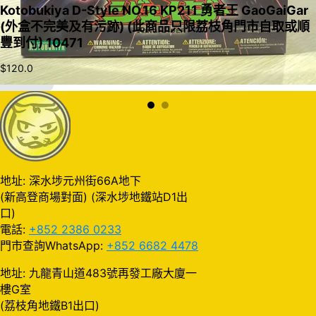
Kotobukiya D-Style NO.16 KP211 勇者王 GaoGaiGar
(外盒不完美及有污跡) (此商品只限荔枝角門市自取或順
豐到付) 10471
$
120.0
加入購物車
地址: 深水埗元州街66A地下
(新高登商場對面) (深水埗地鐵站D1出
口)
電話:
+852 2386 0233
門市查詢WhatsApp:
+852 6682 4478
地址: 九龍青山道483號再發工廠大廈一
樓G室
(荔枝角地鐵B1出口)