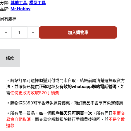
分類:
其他工具
,
模型工具
品牌:
Mr.Hobby
尚有庫存
Mr.Hobby B501 TopCoat Gloss 507805 數量
加入購物車
條款
。網站訂單可選擇順豐到付或門市自取，結帳前請清楚選擇取貨方
法，並確保已提供
正確地址
及
有效的whatsapp聯絡電話號碼
，如
需
任何更改將收取$20手續費
。購物滿$350可享香港免運費優惠，預訂商品不會享有免運優惠
。所有限一貨品，每一個賬戶
每天只可購買一次
，所有同日
重覆交
易會自動取消
，而交易金額將扣除銀行手續費後退回，並
不是全數
退款