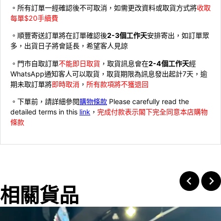
。所有訂單一經確認後不可取消，如需更改資料或取貨方式將
收取
每單$20手續費
。順豐寄送訂單將在訂單確認後
2-3個工作天
安排寄出，如訂單眾
多，出貨日子將會延長，希望客人見諒
。門市自取訂單
不能即日取貨
，取貨訊息會在
2-4個工作天
經
WhatsApp通知客人可以取貨，取貨期限為訊息發出起計7天，逾
期未取訂單將
即時取消
，
所有款項將不獲退回
。下單前，請詳細參閱
購物條款
Please carefully read the
detailed terms in this
link
，
完成付款表示閣下完全同意本店購物
條款
相關貨品