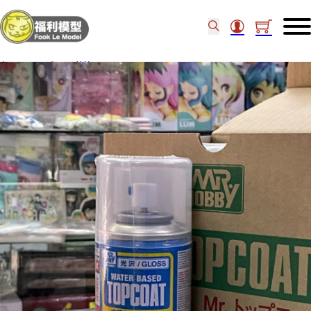
主頁
/
工具類
/
其他工具
/
Mr.Hobby B501 TopCoat Gloss 507805