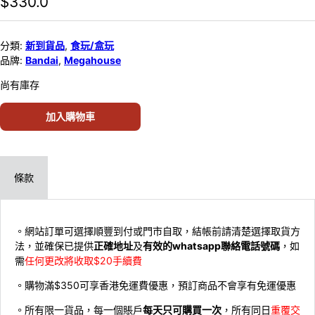
$
330.0
分類:
新到貨品
,
食玩/盒玩
品牌:
Bandai
,
Megahouse
尚有庫存
加入購物車
條款
。網站訂單可選擇順豐到付或門市自取，結帳前請清楚選擇取貨方
法，並確保已提供
正確地址
及
有效的whatsapp聯絡電話號碼
，如
需
任何更改將收取$20手續費
。購物滿$350可享香港免運費優惠，預訂商品不會享有免運優惠
。所有限一貨品，每一個賬戶
每天只可購買一次
，所有同日
重覆交