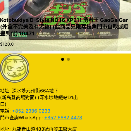
Kotobukiya D-Style NO.16 KP211 勇者王 GaoGaiGar
(外盒不完美及有污跡) (此商品只限荔枝角門市自取或順
豐到付) 10471
$
120.0
加入購物車
地址: 深水埗元州街66A地下
(新高登商場對面) (深水埗地鐵站D1出
口)
電話:
+852 2386 0233
門市查詢WhatsApp:
+852 6682 4478
地址: 九龍青山道483號再發工廠大廈一