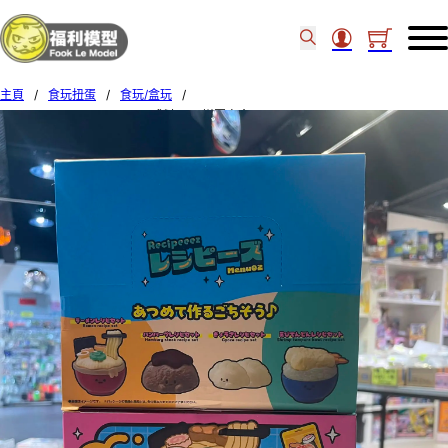
主頁
/
食玩扭蛋
/
食玩/盒玩
/
MegaHouse [Recipeeez]日式料理君 拼圖盲盒 vol.2 (Box of 4) 84977