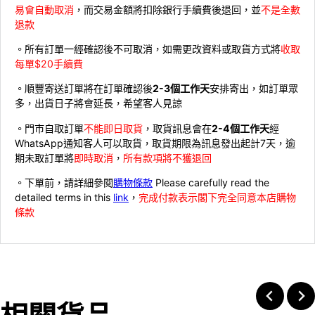
易會自動取消
，而交易金額將扣除銀行手續費後退回，並
不是全數
退款
。所有訂單一經確認後不可取消，如需更改資料或取貨方式將
收取
每單$20手續費
。順豐寄送訂單將在訂單確認後
2-3個工作天
安排寄出，如訂單眾
多，出貨日子將會延長，希望客人見諒
。門市自取訂單
不能即日取貨
，取貨訊息會在
2-4個工作天
經
WhatsApp通知客人可以取貨，取貨期限為訊息發出起計7天，逾
期未取訂單將
即時取消
，
所有款項將不獲退回
。下單前，請詳細參閱
購物條款
Please carefully read the
detailed terms in this
link
，
完成付款表示閣下完全同意本店購物
條款