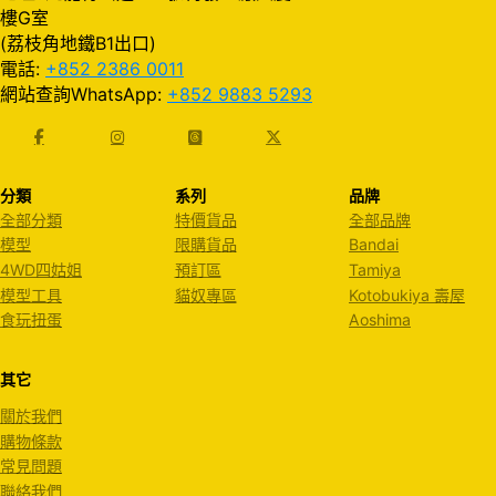
樓G室
(荔枝角地鐵B1出口)
電話:
+852 2386 0011
網站查詢WhatsApp:
+852 9883 5293
分類
系列
品牌
全部分類
特價貨品
全部品牌
模型
限購貨品
Bandai
4WD四姑姐
預訂區
Tamiya
模型工具
貓奴專區
Kotobukiya 壽屋
食玩扭蛋
Aoshima
其它
關於我們
購物條款
常見問題
聯絡我們