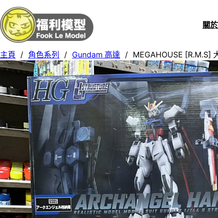
關
主頁
/
角色系列
/
Gundam 高達
/
MEGAHOUSE [R.M.S] 大