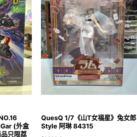
NO.16
QuesQ 1/7《山T女福星》兔女郎
iGar (外盒
Style 阿琳 84315
商品只限荔