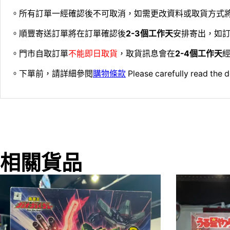
。所有訂單一經確認後不可取消，如需更改資料或取貨方式
。順豐寄送訂單將在訂單確認後
2-3個工作天
安排寄出，如
。門市自取訂單
不能即日取貨
，取貨訊息會在
2-4個工作天
經
。下單前，請詳細參閱
購物條款
Please carefully read the d
相關貨品