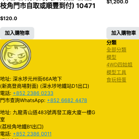
$
1,200.0
枝角門市自取或順豐到付) 10471
$
120.0
加入購物車
加入購物車
分類
全部分類
模型
4WD四姑姐
模型工具
地址: 深水埗元州街66A地下
食玩扭蛋
(新高登商場對面) (深水埗地鐵站D1出口)
電話:
+852 2386 0233
門市查詢WhatsApp:
+852 6682 4478
地址: 九龍青山道483號再發工廠大廈一樓G
室
(荔枝角地鐵B1出口)
電話:
+852 2386 0011