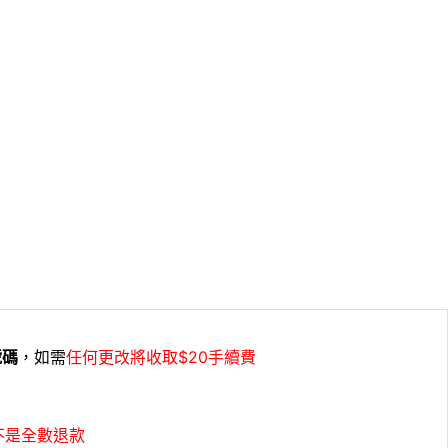
號碼
，如需
任何更改將收取$20手續費
不是全數退款