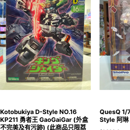
Kotobukiya D-Style NO.16
QuesQ 
KP211 勇者王 GaoGaiGar (外盒
Style 阿琳
不完美及有污跡) (此商品只限荔