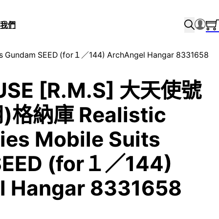
我們
s Gundam SEED (for１／144) ArchAngel Hangar 8331658
SE [R.M.S] 大天使號
)格納庫 Realistic
ies Mobile Suits
EED (for１／144)
l Hangar 8331658