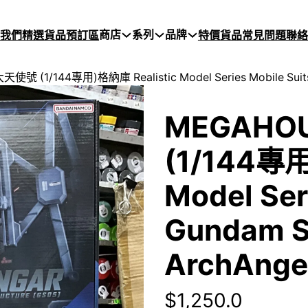
商店
系列
品牌
於我們
精選貨品
預訂區
特價貨品
常見問題
聯絡
天使號 (1/144專用)格納庫 Realistic Model Series Mobile Suit
MEGAHOU
(1/144專用
Model Ser
Gundam S
ArchAnge
$
1,250.0