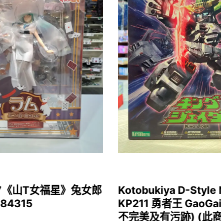
1/7《山T女福星》兔女郎
Kotobukiya D-Style 
 84315
KP211 勇者王 GaoGa
不完美及有污跡) (此