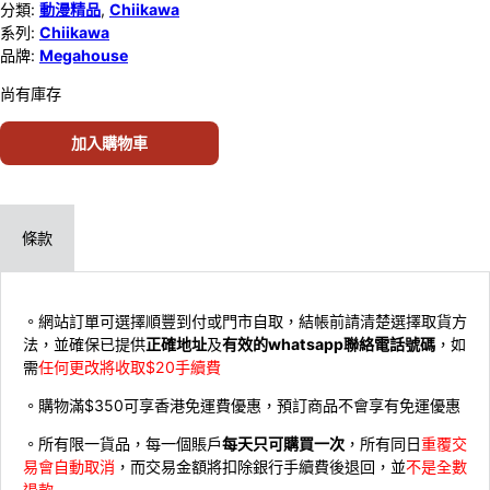
分類:
動漫精品
,
Chiikawa
系列:
Chiikawa
品牌:
Megahouse
尚有庫存
加入購物車
條款
。網站訂單可選擇順豐到付或門市自取，結帳前請清楚選擇取貨方
法，並確保已提供
正確地址
及
有效的whatsapp聯絡電話號碼
，如
需
任何更改將收取$20手續費
。購物滿$350可享香港免運費優惠，預訂商品不會享有免運優惠
。所有限一貨品，每一個賬戶
每天只可購買一次
，所有同日
重覆交
易會自動取消
，而交易金額將扣除銀行手續費後退回，並
不是全數
退款