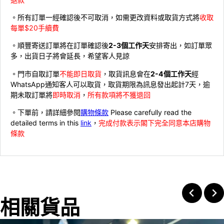
。所有訂單一經確認後不可取消，如需更改資料或取貨方式將
收取
每單$20手續費
。順豐寄送訂單將在訂單確認後
2-3個工作天
安排寄出，如訂單眾
多，出貨日子將會延長，希望客人見諒
。門市自取訂單
不能即日取貨
，取貨訊息會在
2-4個工作天
經
WhatsApp通知客人可以取貨，取貨期限為訊息發出起計7天，逾
期未取訂單將
即時取消
，
所有款項將不獲退回
。下單前，請詳細參閱
購物條款
Please carefully read the
detailed terms in this
link
，
完成付款表示閣下完全同意本店購物
條款
相關貨品