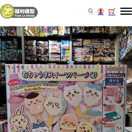
主頁
/
other 其他
/
動漫精品
/
Megahouse chiikawa 牛奶雪條製造機 51816