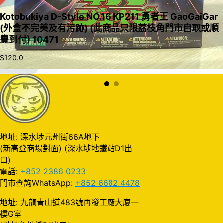
Kotobukiya D-Style NO.16 KP211 勇者王 GaoGaiGar
(外盒不完美及有污跡) (此商品只限荔枝角門市自取或順
豐到付) 10471
$
120.0
加入購物車
地址: 深水埗元州街66A地下
(新高登商場對面) (深水埗地鐵站D1出
口)
電話:
+852 2386 0233
門市查詢WhatsApp:
+852 6682 4478
地址: 九龍青山道483號再發工廠大廈一
樓G室