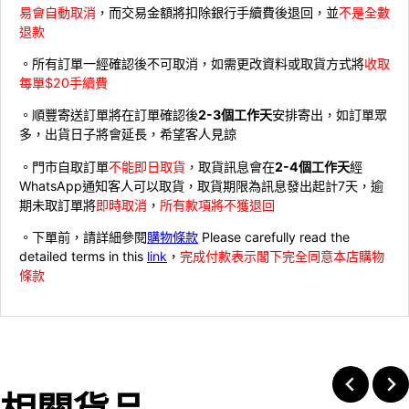
易會自動取消
，而交易金額將扣除銀行手續費後退回，並
不是全數
退款
。所有訂單一經確認後不可取消，如需更改資料或取貨方式將
收取
每單$20手續費
。順豐寄送訂單將在訂單確認後
2-3個工作天
安排寄出，如訂單眾
多，出貨日子將會延長，希望客人見諒
。門市自取訂單
不能即日取貨
，取貨訊息會在
2-4個工作天
經
WhatsApp通知客人可以取貨，取貨期限為訊息發出起計7天，逾
期未取訂單將
即時取消
，
所有款項將不獲退回
。下單前，請詳細參閱
購物條款
Please carefully read the
detailed terms in this
link
，
完成付款表示閣下完全同意本店購物
條款