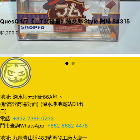
QuesQ 1/7《山T女福星》兔女郎 Style 阿琳 84315
$
1,200.0
加入購物車
地址: 深水埗元州街66A地下
(新高登商場對面) (深水埗地鐵站D1出
口)
電話:
+852 2386 0233
門市查詢WhatsApp:
+852 6682 4478
地址: 九龍青山道483號再發工廠大廈一