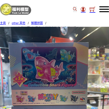
主頁
/
other 其他
/
解體拼圖
/
MegaHouse [解體拼圖][幻想系列] 鯊鯊收藏盲盒 (隨機抽選) (Box of 4) 84954