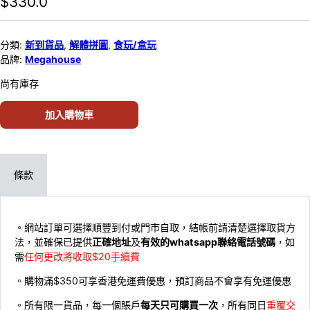
$
330.0
分類:
新到貨品
,
解體拼圖
,
食玩/盒玩
品牌:
Megahouse
尚有庫存
加入購物車
條款
。網站訂單可選擇順豐到付或門市自取，結帳前請清楚選擇取貨方
法，並確保已提供
正確地址
及
有效的whatsapp聯絡電話號碼
，如
需
任何更改將收取$20手續費
。購物滿$350可享香港免運費優惠，預訂商品不會享有免運優惠
。所有限一貨品，每一個賬戶
每天只可購買一次
，所有同日
重覆交