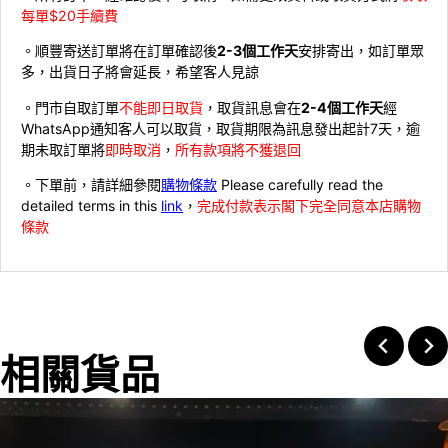
每單$20手續費
。順豐寄送訂單將在訂單確認後
2-3個工作天
安排寄出，如訂單眾
多，出貨日子將會延長，希望客人見諒
。門市自取訂單
不能即日取貨
，取貨訊息會在
2-4個工作天
經
WhatsApp通知客人可以取貨，取貨期限為訊息發出起計7天，逾
期未取訂單將
即時取消
，
所有款項將不獲退回
。下單前，請詳細參閱
購物條款
Please carefully read the
detailed terms in this
link
，
完成付款表示閣下完全同意本店購物
條款
相關貨品