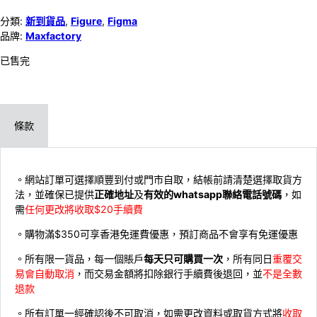
分類:
新到貨品
,
Figure
,
Figma
品牌:
Maxfactory
已售完
條款
。網站訂單可選擇順豐到付或門市自取，結帳前請清楚選擇取貨方
法，並確保已提供
正確地址
及
有效的whatsapp聯絡電話號碼
，如
需
任何更改將收取$20手續費
。購物滿$350可享香港免運費優惠，預訂商品不會享有免運優惠
。所有限一貨品，每一個賬戶
每天只可購買一次
，所有同日
重覆交
易會自動取消
，而交易金額將扣除銀行手續費後退回，並
不是全數
退款
。所有訂單一經確認後不可取消，如需更改資料或取貨方式將
收取