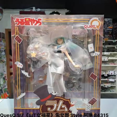
QuesQ 1/7《山T女福星》兔女郎 Style 阿琳 84315