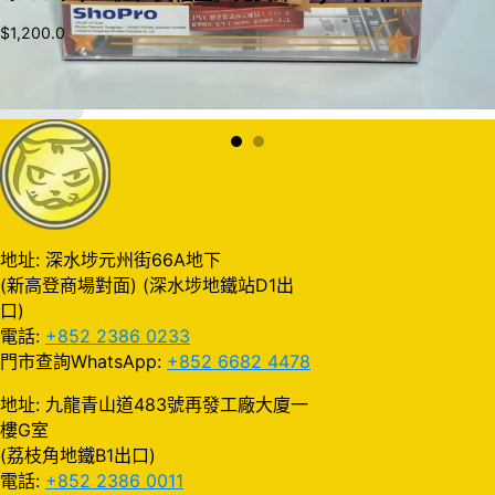
$
1,200.0
加入購物車
地址: 深水埗元州街66A地下
(新高登商場對面) (深水埗地鐵站D1出
口)
電話:
+852 2386 0233
門市查詢WhatsApp:
+852 6682 4478
地址: 九龍青山道483號再發工廠大廈一
樓G室
(荔枝角地鐵B1出口)
電話:
+852 2386 0011