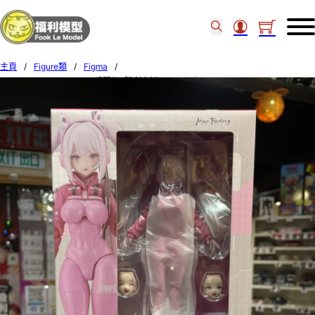
主頁
/
Figure類
/
Figma
/
Max Factory Figma 628 愛麗絲 (勝利女神:NIKKE妮姬)-04424