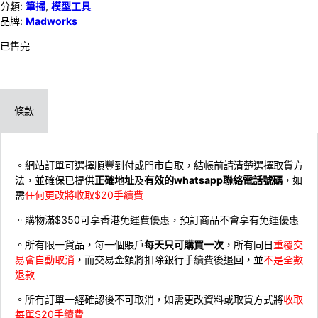
分類:
筆掃
,
模型工具
品牌:
Madworks
已售完
條款
。網站訂單可選擇順豐到付或門市自取，結帳前請清楚選擇取貨方
法，並確保已提供
正確地址
及
有效的whatsapp聯絡電話號碼
，如
需
任何更改將收取$20手續費
。購物滿$350可享香港免運費優惠，預訂商品不會享有免運優惠
。所有限一貨品，每一個賬戶
每天只可購買一次
，所有同日
重覆交
易會自動取消
，而交易金額將扣除銀行手續費後退回，並
不是全數
退款
。所有訂單一經確認後不可取消，如需更改資料或取貨方式將
收取
每單$20手續費