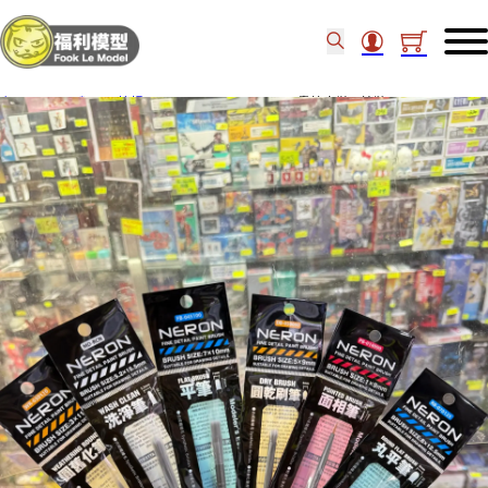
主頁
/
工具類
/
筆掃
/
MADWORKS NERON畫筆套裝 6枝裝