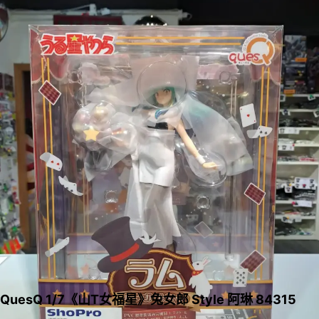
QuesQ 1/7《山T女福星》兔女郎 Style 阿琳 84315