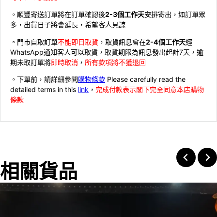
。順豐寄送訂單將在訂單確認後
2-3個工作天
安排寄出，如訂單眾
多，出貨日子將會延長，希望客人見諒
。門市自取訂單
不能即日取貨
，取貨訊息會在
2-4個工作天
經
WhatsApp通知客人可以取貨，取貨期限為訊息發出起計7天，逾
期未取訂單將
即時取消
，
所有款項將不獲退回
。下單前，請詳細參閱
購物條款
Please carefully read the
detailed terms in this
link
，
完成付款表示閣下完全同意本店購物
條款
相關貨品