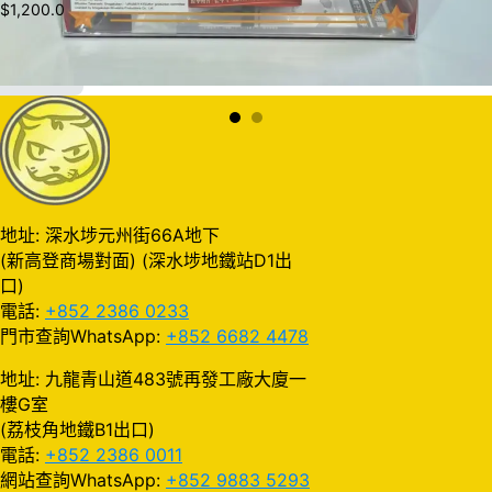
$
1,200.0
加入購物車
地址: 深水埗元州街66A地下
(新高登商場對面) (深水埗地鐵站D1出
口)
電話:
+852 2386 0233
門市查詢WhatsApp:
+852 6682 4478
地址: 九龍青山道483號再發工廠大廈一
樓G室
(荔枝角地鐵B1出口)
電話:
+852 2386 0011
網站查詢WhatsApp:
+852 9883 5293